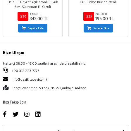
Delailül Hayrat Açıklamalı Büyük
Eski Türkçe Kur'an Meali
Boy | Süleyman El-Cezuli
490,00 TL
260,00 TL
%30
%25
343,00 TL
195,00 TL
Sepete Ekle
Sepete Ekle
Bize Ulaşın
Haftaiçi 08:30 - 18:00 saatleri arasında ulaşabilirsiniz.
+90 312 223 7773
info@gazikitabevi.com.tr
Bahçelievler Mah. 53. Sok. No:29 Çankaya-Ankara
Bizi Takip Edin