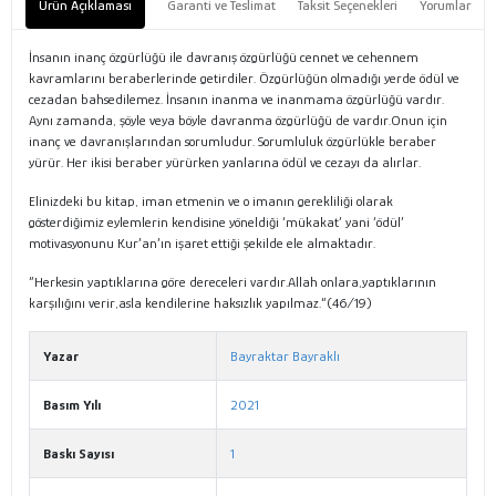
Ürün Açıklaması
Garanti ve Teslimat
Taksit Seçenekleri
Yorumlar
İnsanın inanç özgürlüğü ile davranış özgürlüğü cennet ve cehennem
kavramlarını beraberlerinde getirdiler. Özgürlüğün olmadığı yerde ödül ve
cezadan bahsedilemez. İnsanın inanma ve inanmama özgürlüğü vardır.
Aynı zamanda, şöyle veya böyle davranma özgürlüğü de vardır.Onun için
inanç ve davranışlarından sorumludur. Sorumluluk özgürlükle beraber
yürür. Her ikisi beraber yürürken yanlarına ödül ve cezayı da alırlar.
Elinizdeki bu kitap, iman etmenin ve o imanın gerekliliği olarak
gösterdiğimiz eylemlerin kendisine yöneldiği ‘mükakat’ yani ‘ödül’
motivasyonunu Kur’an’ın işaret ettiği şekilde ele almaktadır.
“Herkesin yaptıklarına göre dereceleri vardır.Allah onlara,yaptıklarının
karşılığını verir,asla kendilerine haksızlık yapılmaz.“(46/19)
Yazar
Bayraktar Bayraklı
Basım Yılı
2021
Baskı Sayısı
1