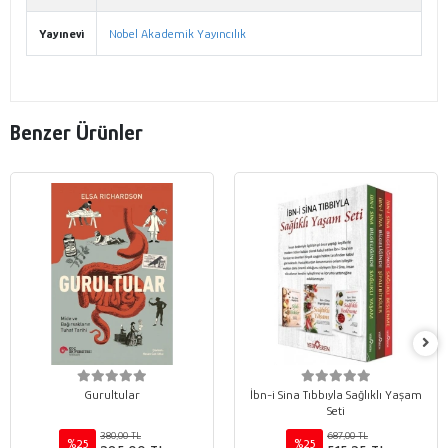
Yayınevi
Nobel Akademik Yayıncılık
Benzer Ürünler
Gurultular
İbn-i Sina Tıbbıyla Sağlıklı Yaşam
Seti
380,00 TL
687,00 TL
%25
%25