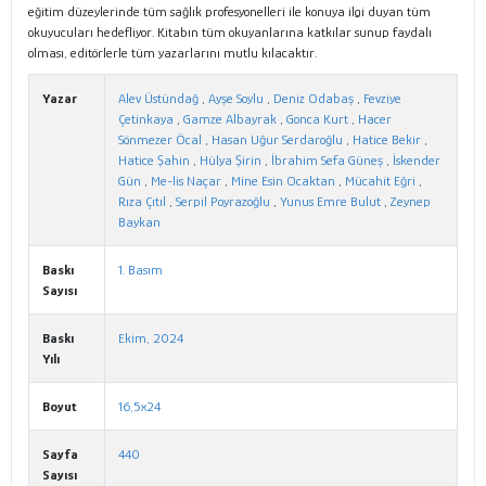
eğitim düzeylerinde tüm sağlık profesyonelleri ile konuya ilgi duyan tüm
okuyucuları hedefliyor. Kitabın tüm okuyanlarına katkılar sunup faydalı
olması, editörlerle tüm yazarlarını mutlu kılacaktır.
Yazar
Alev Üstündağ
,
Ayşe Soylu
,
Deniz Odabaş
,
Fevziye
Çetinkaya
,
Gamze Albayrak
,
Gonca Kurt
,
Hacer
Sönmezer Öcal
,
Hasan Uğur Serdaroğlu
,
Hatice Bekir
,
Hatice Şahin
,
Hülya Şirin
,
İbrahim Sefa Güneş
,
İskender
Gün
,
Me-lis Naçar
,
Mine Esin Ocaktan
,
Mücahit Eğri
,
Rıza Çıtıl
,
Serpil Poyrazoğlu
,
Yunus Emre Bulut
,
Zeynep
Baykan
Baskı
1. Basım
Sayısı
Baskı
Ekim, 2024
Yılı
Boyut
16,5x24
Sayfa
440
Sayısı