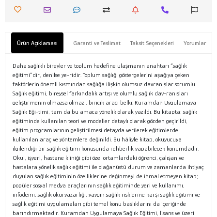
Ürün Açıklaması
Garanti ve Teslimat
Taksit Seçenekleri
Yorumlar
Daha sağlıklı bireyler ve toplum hedefine ulaşmanın anahtarı “sağlık
eğitimi”dir, denilse ye-ridir. Toplum sağlığı göstergelerini aşağıya çeken
faktörlerin önemli kısmından sağlığa ilişkin olumsuz davranışlar sorumlu.
Sağlık eğitimi, bireysel farkındalık artışı ve olumlu sağlık dav-ranışları
geliştirmenin olmazsa olmazı, biricik aracı belki. Kuramdan Uygulamaya
Sağlık Eği-timi, tam da bu amaca yönelik olarak yazıldı. Bu kitapta; sağlık
eğitiminde kullanılan teori ve modeller detaylı olarak gözden geçirildi,
eğitim programlarının geliştirilmesi detayda verilerek eğitimlerde
kullanılan araç ve yöntemlere değinildi. Bu hâliyle kitap, okuyucuya
ilgilendiği bir sağlık eğitimi konusunda rehberlik yapabilecek konumdadır.
Okul, işyeri, hastane kliniği gibi özel ortamlardaki öğrenci, çalışan ve
hastalara yönelik sağlık eğitimi ile olağanüstü durum ve zamanlarda ihtiyaç
duyulan sağlık eğitiminin özelliklerine değinmeyi de ihmal etmeyen kitap;
popüler sosyal medya araçlarının sağlık eğitiminde yeri ve kullanımı,
infodemi, sağlık okuryazarlığı, yaygın sağlık risklerine karşı sağlık eğitimi ve
sağlık eğitimi uygulamaları gibi temel konu başlıklarını da içeriğinde
barındırmaktadır. Kuramdan Uygulamaya Sağlık Eğitimi, lisans ve üzeri