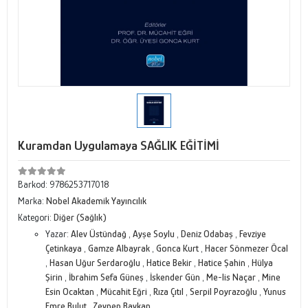
Kuramdan Uygulamaya SAĞLIK EĞİTİMİ
Barkod:
9786253717018
Marka:
Nobel Akademik Yayıncılık
Kategori:
Diğer (Sağlık)
Yazar:
Alev Üstündağ
,
Ayşe Soylu
,
Deniz Odabaş
,
Fevziye
Çetinkaya
,
Gamze Albayrak
,
Gonca Kurt
,
Hacer Sönmezer Öcal
,
Hasan Uğur Serdaroğlu
,
Hatice Bekir
,
Hatice Şahin
,
Hülya
Şirin
,
İbrahim Sefa Güneş
,
İskender Gün
,
Me-lis Naçar
,
Mine
Esin Ocaktan
,
Mücahit Eğri
,
Rıza Çıtıl
,
Serpil Poyrazoğlu
,
Yunus
Emre Bulut
,
Zeynep Baykan