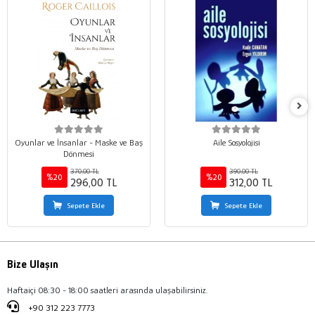
Oyunlar ve İnsanlar - Maske ve Baş
Aile Sosyolojisi
Dönmesi
370,00 TL
390,00 TL
%20
%20
296,00 TL
312,00 TL
Sepete Ekle
Sepete Ekle
Bize Ulaşın
Haftaiçi 08:30 - 18:00 saatleri arasında ulaşabilirsiniz.
+90 312 223 7773