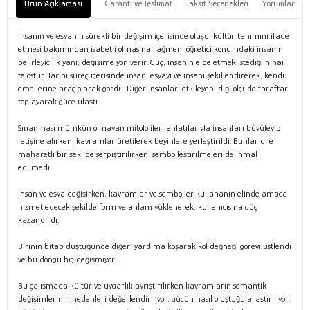
Ürün Açıklaması
Garanti ve Teslimat
Taksit Seçenekleri
Yorumlar
İnsanın ve eşyanın sürekli bir değişim içerisinde oluşu, kültür tanımını ifade
etmesi bakımından isabetli olmasına rağmen; öğretici konumdaki insanın
belirleyicilik yanı, değişime yön verir. Güç, insanın elde etmek istediği nihai
telostur. Tarihi süreç içerisinde insan, eşyayı ve insanı şekillendirerek, kendi
emellerine araç olarak gördü. Diğer insanları etkileyebildiği ölçüde taraftar
toplayarak güce ulaştı.
Sınanması mümkün olmayan mitolojiler, anlatılarıyla insanları büyüleyip
fetişine alırken, kavramlar üretilerek beyinlere yerleştirildi. Bunlar dile
maharetli bir şekilde serpiştirilirken, sembolleştirilmeleri de ihmal
edilmedi.
İnsan ve eşya değişirken, kavramlar ve semboller kullananın elinde amaca
hizmet edecek şekilde form ve anlam yüklenerek, kullanıcısına güç
kazandırdı.
Birinin bitap düştüğünde diğeri yardıma koşarak kol değneği görevi üstlendi
ve bu döngü hiç değişmiyor…
Bu çalışmada kültür ve uygarlık ayrıştırılırken kavramların semantik
değişimlerinin nedenleri değerlendiriliyor, gücün nasıl oluştuğu araştırılıyor,