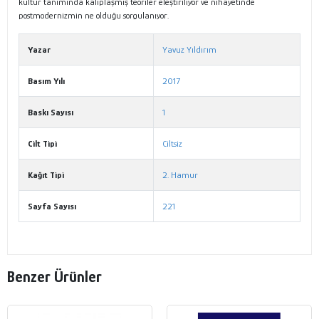
kültür tanımında kalıplaşmış teoriler eleştiriliyor ve nihayetinde
postmodernizmin ne olduğu sorgulanıyor.
Yazar
Yavuz Yıldırım
Basım Yılı
2017
Baskı Sayısı
1
Cilt Tipi
Ciltsiz
Kağıt Tipi
2. Hamur
Sayfa Sayısı
221
Benzer Ürünler