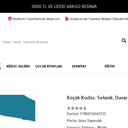
3000 TL VE ÜZERİ KARGO BEDAVA
Kitabımı Yayınlatmak İstiyorum
Uluslararası Yayınevi Belgesi (Akademik
E
KİŞİSEL GELİŞİM
ÇOCUK KİTAPLARI
EDEBİYAT
EĞİTİM
R
Küçük Kudüs: Selanik, Duvar
Barkod:
9786054640515
Marka:
İstos Yayıncılık
Kategori:
Eğlence - Mizah