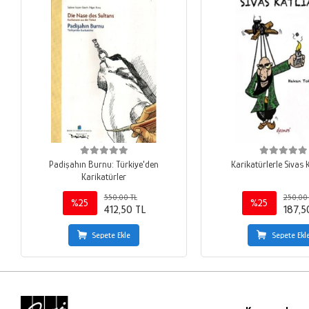
Padişahın Burnu: Türkiye'den
Karikatürlerle Sivas 
Karikatürler
550,00 TL
250,00
%25
%25
412,50 TL
187,5
Sepete Ekle
Sepete Ekl