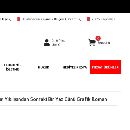
 Teşvik)
Uluslararası Yayınevi Belgesi (Doçentlik)
2025 Kaynakça
0
Giriş Yap
Sepetim
Üye Ol
EKONOMİ -
HUKUK
HEDİYELİK EŞYA
FIRSAT ÜRÜNLERİ
İŞLETME
ın Yıkılışından Sonraki Bir Yaz Günü Grafik Roman