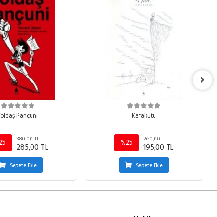
Yoldaş Pançuni
Karakutu
380,00 TL
260,00 TL
25
%25
285,00 TL
195,00 TL
Sepete Ekle
Sepete Ekle