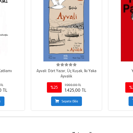
Katliamı
Ayvali: Dört Yazar, Üç Kuşak, İki Yaka
Ayvalık
 TL
1.900,00 TL
%25
%
0 TL
1.425,00 TL
e
Sepete Ekle