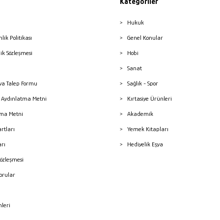
Kategoriler
Hukuk
nlik Politikası
Genel Konular
lik Sözleşmesi
Hobi
Sanat
a Talep Formu
Sağlık - Spor
sı Aydınlatma Metni
Kırtasiye Ürünleri
ma Metni
Akademik
artları
Yemek Kitapları
arı
Hediyelik Eşya
Sözleşmesi
Sorular
mleri