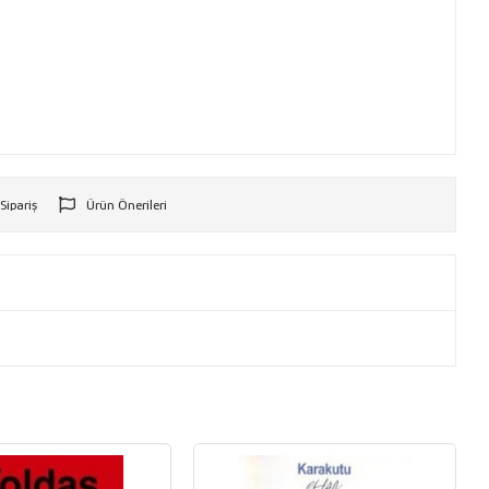
 Sipariş
Ürün Önerileri
r