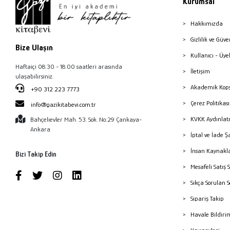
Kurumsal
Hakkımızda
Gizlilik ve Güve
Bize Ulaşın
Kullanıcı - Üye
Haftaiçi 08:30 - 18:00 saatleri arasında
İletişim
ulaşabilirsiniz.
Akademik Kopy
+90 312 223 7773
Çerez Politika
info@gazikitabevi.com.tr
KVKK Aydınlat
Bahçelievler Mah. 53. Sok. No:29 Çankaya-
Ankara
İptal ve İade Ş
İnsan Kaynakl
Bizi Takip Edin
Mesafeli Satış 
Sıkça Sorulan 
Sipariş Takip
Havale Bildiri