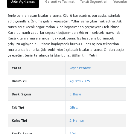
Ürün Açıklaması
Garanti ve Teslimat
Taksit Seçenekleri
Yorumlar
Senle beni anlatan kıtalar arasına. Köprü kuracağım, parasıyla. İstimlak
edip gönülleri. Önüme geleni keseceğim. Yolları sana çıkarmak adına. Aşk
mısraları çıkacak boğazımdan. Yine boğazımdan geçmeyecek tek lokma.
Kara dumanlı vapurlar geçecek boğazımdan. Gözlerin gelecek mavisinden.
Karşı kıtanın mısralarından bakacak bana. Tez tezatlara bürünecek
gökyüzü Ağlayan bulutların kaplayacak hüznü. Güneş açınca tekrardan
mısralarda baharla. Çok renkli köprü çıkacak kıtalar arasına. Ondan geçip
geleceğim. Senin tarafında ki İstanbul'a... ￼Tanıtım Metni
Yazar
Roger Penrose
Basım Yılı
Ağustos 2025
Baskı Sayısı
5. Baskı
Cilt Tipi
Ciltsiz
Kağıt Tipi
2. Hamur
Sayfa Sayısı
504