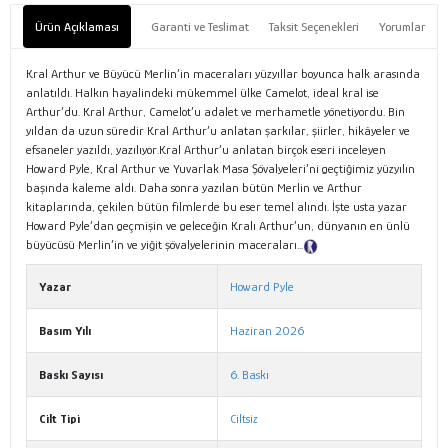
Ürün Açıklaması
Garanti ve Teslimat
Taksit Seçenekleri
Yorumlar
Kral Arthur ve Büyücü Merlin’in maceraları yüzyıllar boyunca halk arasında
anlatıldı. Halkın hayalindeki mükemmel ülke Camelot, ideal kral ise
Arthur’du. Kral Arthur, Camelot’u adalet ve merhametle yönetiyordu. Bin
yıldan da uzun süredir Kral Arthur’u anlatan şarkılar, şiirler, hikâyeler ve
efsaneler yazıldı, yazılıyor.Kral Arthur’u anlatan birçok eseri inceleyen
Howard Pyle, Kral Arthur ve Yuvarlak Masa Şövalyeleri’ni geçtiğimiz yüzyılın
başında kaleme aldı. Daha sonra yazılan bütün Merlin ve Arthur
kitaplarında, çekilen bütün filmlerde bu eser temel alındı. İşte usta yazar
Howard Pyle’dan geçmişin ve geleceğin Kralı Arthur’un, dünyanın en ünlü
büyücüsü Merlin’in ve yiğit şövalyelerinin maceraları...
Tanıtım Metni
Yazar
Howard Pyle
Basım Yılı
Haziran 2026
Baskı Sayısı
6. Baskı
Cilt Tipi
Ciltsiz