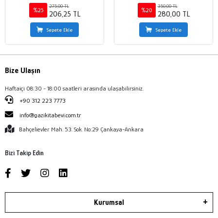
275,00 TL
350,00 TL
%25
%20
206,25 TL
280,00 TL
Sepete Ekle
Sepete Ekle
Bize Ulaşın
Haftaiçi 08:30 - 18:00 saatleri arasında ulaşabilirsiniz.
+90 312 223 7773
info@gazikitabevi.com.tr
Bahçelievler Mah. 53. Sok. No:29 Çankaya-Ankara
Bizi Takip Edin
Kurumsal