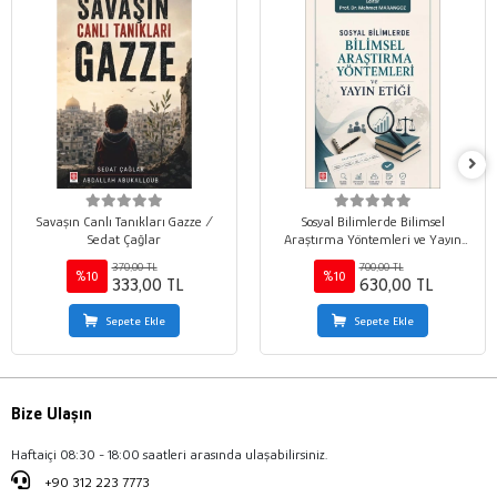
Savaşın Canlı Tanıkları Gazze /
Sosyal Bilimlerde Bilimsel
Sedat Çağlar
Araştırma Yöntemleri ve Yayın
Etiği / Mehmet Marangoz
370,00 TL
700,00 TL
%10
%10
333,00 TL
630,00 TL
Sepete Ekle
Sepete Ekle
Bize Ulaşın
Haftaiçi 08:30 - 18:00 saatleri arasında ulaşabilirsiniz.
+90 312 223 7773