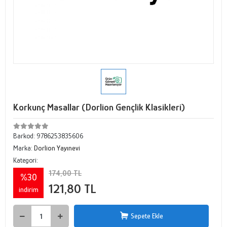
Korkunç Masallar (Dorlion Gençlik Klasikleri)
Barkod:
9786253835606
Marka:
Dorlion Yayınevi
Kategori:
174,00 TL
%30
121,80 TL
indirim
Sepete Ekle