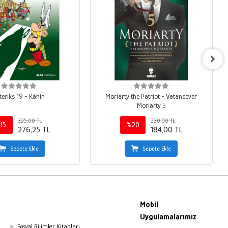
teriks 19 - Kâhin
Moriarty the Patriot - Vatansever
Moriarty 5
325,00 TL
230,00 TL
15
%20
276,25 TL
184,00 TL
Sepete Ekle
Sepete Ekle
Mobil
Uygulamalarımız
Sosyal Bilimler Kitapları