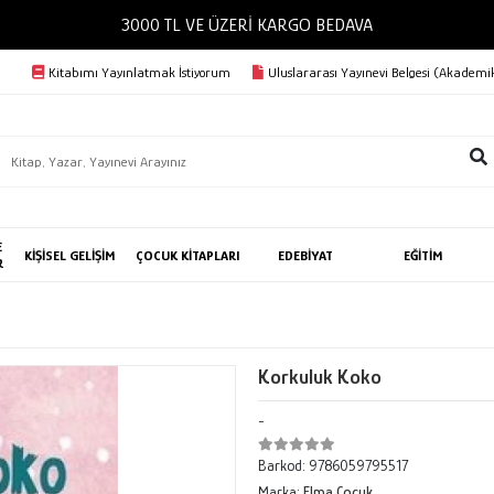
3000 TL VE ÜZERİ KARGO BEDAVA
Kitabımı Yayınlatmak İstiyorum
Uluslararası Yayınevi Belgesi (Akademik
E
KİŞİSEL GELİŞİM
ÇOCUK KİTAPLARI
EDEBİYAT
EĞİTİM
R
Korkuluk Koko
-
Barkod:
9786059795517
Marka:
Elma Çocuk