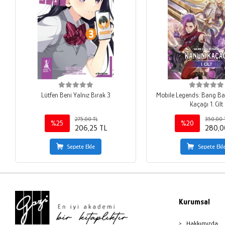
Lütfen Beni Yalnız Bırak 3
Mobile Legends: Bang B
Kaçağı 1. Cilt
275,00 TL
350,00 
%25
%20
206,25 TL
280,0
Sepete Ekle
Sepete Ekl
Kurumsal
Hakkımızda