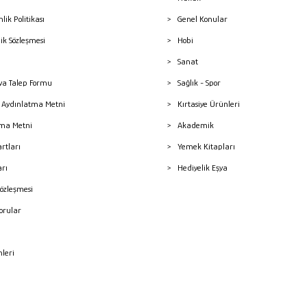
nlik Politikası
Genel Konular
lik Sözleşmesi
Hobi
Sanat
a Talep Formu
Sağlık - Spor
sı Aydınlatma Metni
Kırtasiye Ürünleri
ma Metni
Akademik
artları
Yemek Kitapları
arı
Hediyelik Eşya
Sözleşmesi
Sorular
mleri