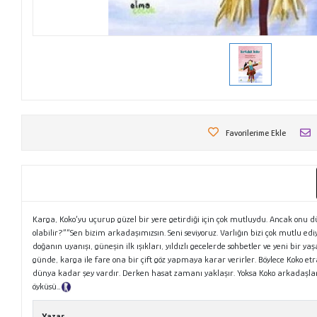
Favorilerime Ekle
Karga, Koko’yu uçurup güzel bir yere getirdiği için çok mutluydu. Ancak on
olabilir?”“Sen bizim arkadaşımızsın. Seni seviyoruz. Varlığın bizi çok mutlu ed
doğanın uyanışı, güneşin ilk ışıkları, yıldızlı gecelerde sohbetler ve yeni bir 
günde, karga ile fare ona bir çift göz yapmaya karar verirler. Böylece Koko 
dünya kadar şey vardır. Derken hasat zamanı yaklaşır. Yoksa Koko arkadaşlar
öyküsü…
Tanıtım Metni
Yazar