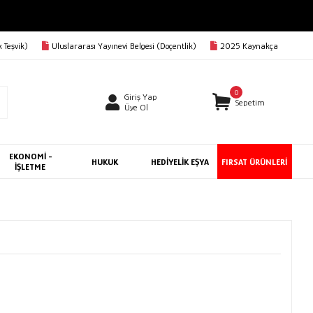
 Teşvik)
Uluslararası Yayınevi Belgesi (Doçentlik)
2025 Kaynakça
0
Giriş Yap
Sepetim
Üye Ol
EKONOMİ -
HUKUK
HEDİYELİK EŞYA
FIRSAT ÜRÜNLERİ
İŞLETME