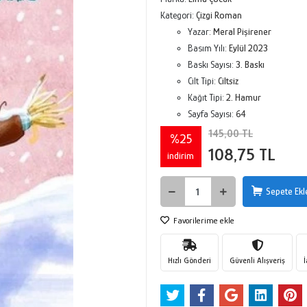
Kategori:
Çizgi Roman
Yazar:
Meral Pişirener
Basım Yılı:
Eylül 2023
Baskı Sayısı:
3. Baskı
Cilt Tipi:
Ciltsiz
Kağıt Tipi:
2. Hamur
Sayfa Sayısı:
64
145,00 TL
%25
108,75 TL
indirim
Sepete Ekl
Favorilerime ekle
Hızlı Gönderi
Güvenli Alışveriş