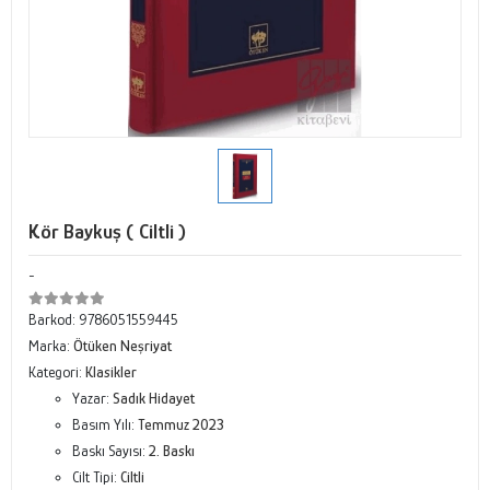
Kör Baykuş ( Ciltli )
-
Barkod:
9786051559445
Marka:
Ötüken Neşriyat
Kategori:
Klasikler
Yazar:
Sadık Hidayet
Basım Yılı:
Temmuz 2023
Baskı Sayısı:
2. Baskı
Cilt Tipi:
Ciltli