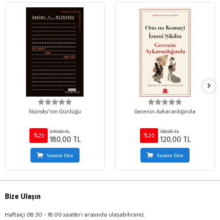
Nijinsky’nin Günlüğü
Gecenin Aykaranlığında
240,00 TL
150,00 TL
%25
%20
180,00 TL
120,00 TL
Sepete Ekle
Sepete Ekle
Bize Ulaşın
Haftaiçi 08:30 - 18:00 saatleri arasında ulaşabilirsiniz.