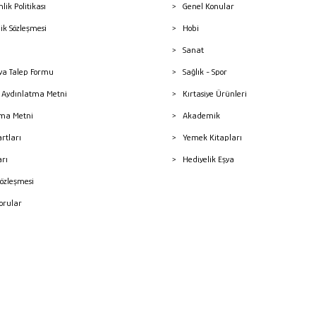
nlik Politikası
Genel Konular
lik Sözleşmesi
Hobi
Sanat
a Talep Formu
Sağlık - Spor
sı Aydınlatma Metni
Kırtasiye Ürünleri
ma Metni
Akademik
artları
Yemek Kitapları
arı
Hediyelik Eşya
Sözleşmesi
Sorular
mleri