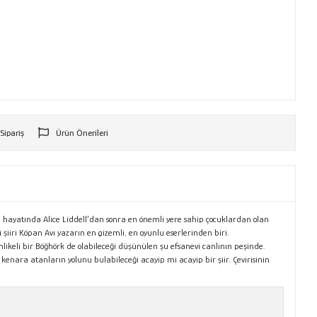
 Sipariş
Ürün Önerileri
r
n hayatında Alice Liddell’dan sonra en önemli yere sahip çocuklardan olan
şiiri Köpan Avı yazarın en gizemli, en oyunlu eserlerinden biri.
hlikeli bir Böğhörk de olabileceği düşünülen şu efsanevi canlının peşinde.
nara atanların yolunu bulabileceği acayip mi acayip bir şiir. Çevirisinin