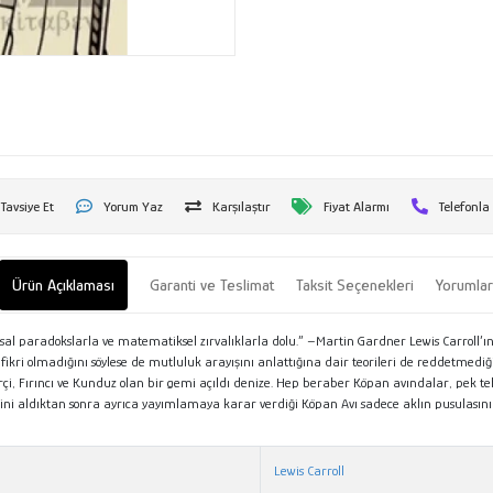
Tavsiye Et
Yorum Yaz
Karşılaştır
Fiyat Alarmı
Telefonla
Ürün Açıklaması
Garanti ve Teslimat
Taksit Seçenekleri
Yorumla
sal paradokslarla ve matematiksel zırvalıklarla dolu.” –Martin Gardner Lewis Carroll’ı
ri olmadığını söylese de mutluluk arayışını anlattığına dair teorileri de reddetmediği 
erçi, Fırıncı ve Kunduz olan bir gemi açıldı denize. Hep beraber Köpan avındalar, pek te
i aldıktan sonra ayrıca yayımlamaya karar verdiği Köpan Avı sadece aklın pusulasını ke
Lewis Carroll