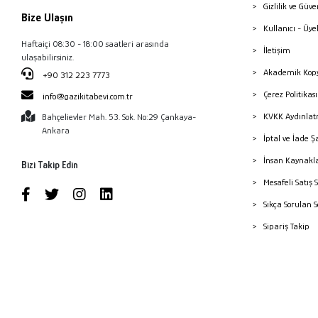
Gizlilik ve Güve
Bize Ulaşın
Kullanıcı - Üye
Haftaiçi 08:30 - 18:00 saatleri arasında
İletişim
ulaşabilirsiniz.
Akademik Kopy
+90 312 223 7773
Çerez Politika
info@gazikitabevi.com.tr
KVKK Aydınlat
Bahçelievler Mah. 53. Sok. No:29 Çankaya-
Ankara
İptal ve İade Ş
İnsan Kaynakl
Bizi Takip Edin
Mesafeli Satış 
Sıkça Sorulan 
Sipariş Takip
Havale Bildiri
Yayınevleri