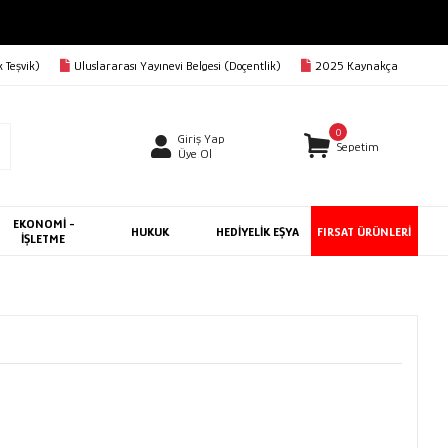
 Teşvik)
Uluslararası Yayınevi Belgesi (Doçentlik)
2025 Kaynakça
0
Giriş Yap
Sepetim
Üye Ol
EKONOMİ -
HUKUK
HEDİYELİK EŞYA
FIRSAT ÜRÜNLERİ
İŞLETME