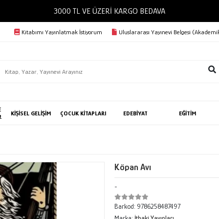
3000 TL VE ÜZERİ KARGO BEDAVA
Kitabımı Yayınlatmak İstiyorum
Uluslararası Yayınevi Belgesi (Akademik
E
KİŞİSEL GELİŞİM
ÇOCUK KİTAPLARI
EDEBİYAT
EĞİTİM
R
Köpan Avı
-
Barkod:
9786258487497
Marka:
İthaki Yayınları