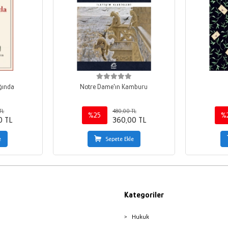
ğında
Notre Dame'ın Kamburu
TL
480,00 TL
%25
%
0 TL
360,00 TL
e
Sepete Ekle
Kategoriler
Hukuk