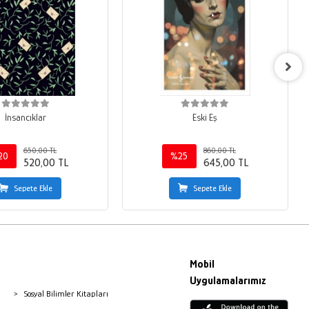
İnsancıklar
Eski Eş
650,00 TL
860,00 TL
20
%25
520,00 TL
645,00 TL
Sepete Ekle
Sepete Ekle
Mobil
Uygulamalarımız
Sosyal Bilimler Kitapları