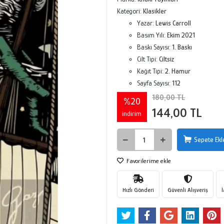
Kategori:
Klasikler
Yazar:
Lewis Carroll
Basım Yılı:
Ekim 2021
Baskı Sayısı:
1. Baskı
Cilt Tipi:
Ciltsiz
Kağıt Tipi:
2. Hamur
Sayfa Sayısı:
112
180,00 TL
%20
144,00 TL
indirim
Sepete Ekl
Favorilerime ekle
Hızlı Gönderi
Güvenli Alışveriş