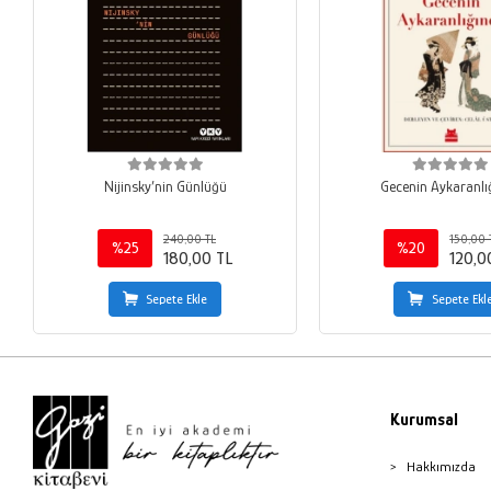
Nijinsky’nin Günlüğü
Gecenin Aykaranlı
240,00 TL
150,00 
%25
%20
180,00 TL
120,0
Sepete Ekle
Sepete Ekl
Kurumsal
Hakkımızda