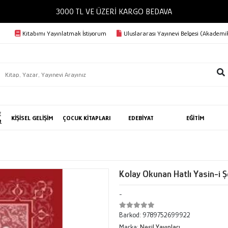
3000 TL VE ÜZERİ KARGO BEDAVA
Kitabımı Yayınlatmak İstiyorum
Uluslararası Yayınevi Belgesi (Akademik
E
KİŞİSEL GELİŞİM
ÇOCUK KİTAPLARI
EDEBİYAT
EĞİTİM
R
Kolay Okunan Hatlı Yasin-i Ş
-
Barkod:
9789752699922
Marka:
Nesil Yayınları