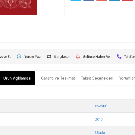
vsiye Et
Yorum Yaz
Karşılaştır
Gelince Haber Ver
Telefon
Ürün Açıklaması
Garanti ve Teslimat
Taksit Seçenekleri
Yorumla
Kolektif
2013
1.Baskı