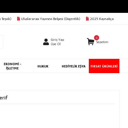
 Teşvik)
Uluslararası Yayınevi Belgesi (Doçentlik)
2025 Kaynakça
0
Giriş Yap
Sepetim
Üye Ol
EKONOMİ -
HUKUK
HEDİYELİK EŞYA
FIRSAT ÜRÜNLERİ
İŞLETME
erif