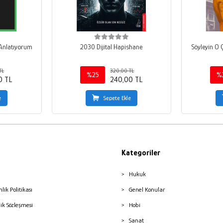
i Anlatıyorum
2030 Dijital Hapishane
Söyleyin O
TL
320,00 TL
%25
%
0 TL
240,00 TL
e
Sepete Ekle
Kategoriler
Hukuk
nlik Politikası
Genel Konular
lik Sözleşmesi
Hobi
Sanat