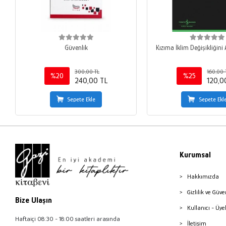
Güvenlik
Kızıma İklim Değişikliğin
300,00 TL
160,00 
%20
%25
240,00 TL
120,0
Sepete Ekle
Sepete Ekl
Kurumsal
Hakkımızda
Gizlilik ve Güve
Bize Ulaşın
Kullanıcı - Üye
Haftaiçi 08:30 - 18:00 saatleri arasında
İletişim