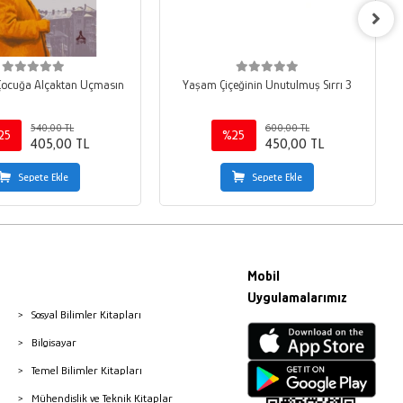
 Çocuğa Alçaktan Uçmasın
Yaşam Çiçeğinin Unutulmuş Sırrı 3
540,00 TL
600,00 TL
25
%25
405,00 TL
450,00 TL
Sepete Ekle
Sepete Ekle
Mobil
Uygulamalarımız
Sosyal Bilimler Kitapları
Bilgisayar
Temel Bilimler Kitapları
Mühendislik ve Teknik Kitaplar