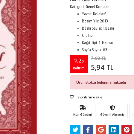
Kategori:
Genel Konular
Yazar:
Kolektif
Basım Yılı:
2013
Baskı Sayısı:
1.Baskı
Cilt Tipi:
Kağıt Tipi:
1. Hamur
Sayfa Sayısı:
63
7,92 TL
%25
5,94 TL
indirim
Ürün stokta bulunmamaktadır.
Favorilerime ekle
Hızlı Gönderi
Güvenli Alışveriş