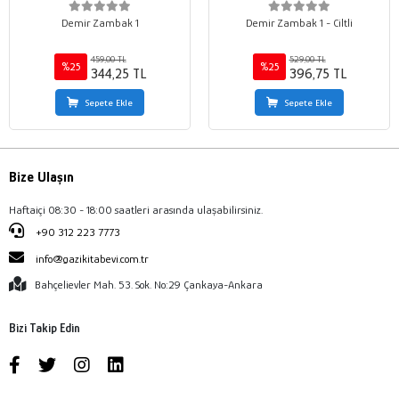
Demir Zambak 1
Demir Zambak 1 - Ciltli
459,00 TL
529,00 TL
%25
%25
344,25 TL
396,75 TL
Sepete Ekle
Sepete Ekle
Bize Ulaşın
Haftaiçi 08:30 - 18:00 saatleri arasında ulaşabilirsiniz.
+90 312 223 7773
info@gazikitabevi.com.tr
Bahçelievler Mah. 53. Sok. No:29 Çankaya-Ankara
Bizi Takip Edin