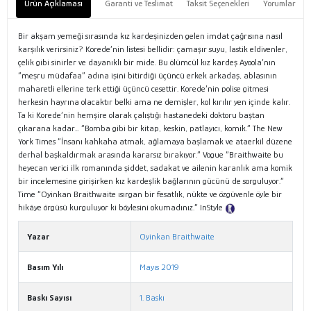
Ürün Açıklaması
Garanti ve Teslimat
Taksit Seçenekleri
Yorumlar
Bir akşam yemeği sırasında kız kardeşinizden gelen imdat çağrısına nasıl
karşılık verirsiniz? Korede’nin listesi bellidir: çamaşır suyu, lastik eldivenler,
çelik gibi sinirler ve dayanıklı bir mide. Bu ölümcül kız kardeş Ayoola’nın
“meşru müdafaa” adına işini bitirdiği üçüncü erkek arkadaş, ablasının
maharetli ellerine terk ettiği üçüncü cesettir. Korede’nin polise gitmesi
herkesin hayrına olacaktır belki ama ne demişler, kol kırılır yen içinde kalır.
Ta ki Korede’nin hemşire olarak çalıştığı hastanedeki doktoru baştan
çıkarana kadar… “Bomba gibi bir kitap, keskin, patlayıcı, komik.” The New
York Times “İnsanı kahkaha atmak, ağlamaya başlamak ve ataerkil düzene
derhal başkaldırmak arasında kararsız bırakıyor.” Vogue “Braithwaite bu
heyecan verici ilk romanında şiddet, sadakat ve ailenin karanlık ama komik
bir incelemesine girişirken kız kardeşlik bağlarının gücünü de sorguluyor.”
Time “Oyinkan Braithwaite ısırgan bir fesatlık, nükte ve özgüvenle öyle bir
hikâye örgüsü kurguluyor ki böylesini okumadınız.” InStyle
Tanıtım Metni
Yazar
Oyinkan Braithwaite
Basım Yılı
Mayıs 2019
Baskı Sayısı
1. Baskı