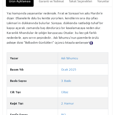
Ürün Açıklaması
Garanti ve Teslimat
Taksit Seçenekleri
Yorumlar
Yaz kampında yaşananlar nedeniyle, Fırat ve Süreyya’nın yolu Mardin’e
düşer. Efsanelerle dolu bu kentte yürürken, kendilerini sıra dışı şifacı
Lokman’ın dükkânında bulurlar. Süreyya, dükkânda rastladığı tuhaf bir
kapıyı açarak, zamanda baş döndürücü bir kovalamacaya neden olur.
Karanlık Nhandular ile iyiliğin koruyucusu Otuslar, bu kez çok farklı
nedenlerle, aynı sırrın peşindedir… Aslı Tohumcu’nun gizemlerle örülü
polisiye dizisi “Bolbadim Günlükleri” üçüncü kitapla sonlanıyor!
Tanıtım
Metni
Yazar
Aslı Tohumcu
Basım Yılı
Ocak 2025
Baskı Sayısı
3. Baskı
Cilt Tipi
Ciltsiz
Kağıt Tipi
2. Hamur
Sayfa Sayısı
192