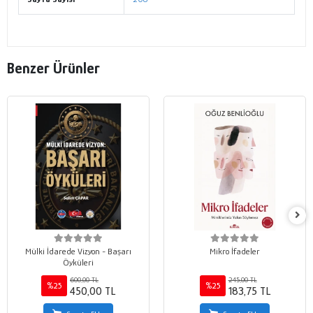
Benzer Ürünler
Mülki İdarede Vizyon - Başarı
Mikro İfadeler
Öyküleri
600,00 TL
245,00 TL
%25
%25
450,00 TL
183,75 TL