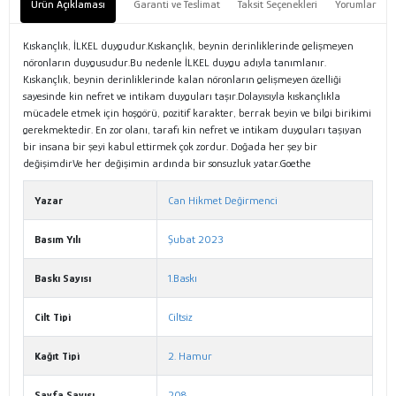
Ürün Açıklaması
Garanti ve Teslimat
Taksit Seçenekleri
Yorumlar
Kıskançlık, İLKEL duygudur.Kıskançlık, beynin derinliklerinde gelişmeyen
nöronların duygusudur.Bu nedenle İLKEL duygu adıyla tanımlanır.
Kıskançlık, beynin derinliklerinde kalan nöronların gelişmeyen özelliği
sayesinde kin nefret ve intikam duyguları taşır.Dolayısıyla kıskançlıkla
mücadele etmek için hoşgörü, pozitif karakter, berrak beyin ve bilgi birikimi
gerekmektedir. En zor olanı, tarafı kin nefret ve intikam duyguları taşıyan
bir insana bir şeyi kabul ettirmek çok zordur. Doğada her şey bir
değişimdirVe her değişimin ardında bir sonsuzluk yatar.Goethe
Yazar
Can Hikmet Değirmenci
Basım Yılı
Şubat 2023
Baskı Sayısı
1.Baskı
Cilt Tipi
Ciltsiz
Kağıt Tipi
2. Hamur
Sayfa Sayısı
208