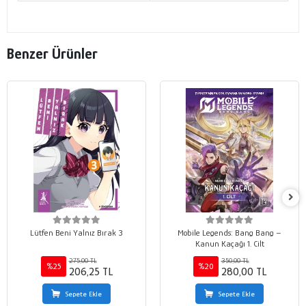
Benzer Ürünler
Lütfen Beni Yalnız Bırak 3
Mobile Legends: Bang Bang –
Kanun Kaçağı 1. Cilt
275,00 TL
350,00 TL
%25
%20
206,25 TL
280,00 TL
Sepete Ekle
Sepete Ekle