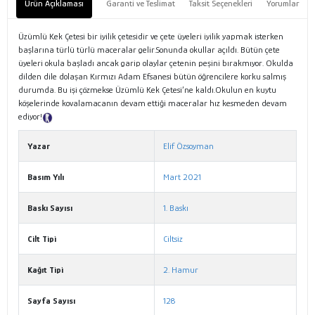
Ürün Açıklaması
Garanti ve Teslimat
Taksit Seçenekleri
Yorumlar
Üzümlü Kek Çetesi bir iyilik çetesidir ve çete üyeleri iyilik yapmak isterken
başlarına türlü türlü maceralar gelir.Sonunda okullar açıldı. Bütün çete
üyeleri okula başladı ancak garip olaylar çetenin peşini bırakmıyor. Okulda
dilden dile dolaşan Kırmızı Adam Efsanesi bütün öğrencilere korku salmış
durumda. Bu işi çözmekse Üzümlü Kek Çetesi’ne kaldı.Okulun en kuytu
köşelerinde kovalamacanın devam ettiği maceralar hız kesmeden devam
ediyor!
Tanıtım Metni
Yazar
Elif Özsoyman
Basım Yılı
Mart 2021
Baskı Sayısı
1. Baskı
Cilt Tipi
Ciltsiz
Kağıt Tipi
2. Hamur
Sayfa Sayısı
128