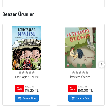
Benzer Ürünler
Eğer Taşlar Maviyse
İstersem Öterim
159,00 TL
200,00 TL
%25
%20
119,25 TL
160,00 TL
Sepete Ekle
Sepete Ekle