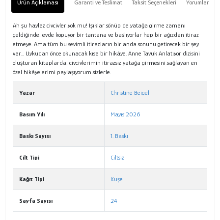
Ürün Açıklaması
Garanti ve Teslimat
Taksit Seçenekleri
Yorumlar
Ah şu haylaz civcivler yok mu! Işıklar sönüp de yatağa girme zamanı
geldiğinde, evde kopuyor bir tantana ve başlıyorlar hep bir ağızdan itiraz
etmeye. Ama tüm bu sevimli itirazların bir anda sonunu getirecek bir şey
var... Uykudan önce okunacak kısa bir hikâye. Anne Tavuk Anlatıyor dizisini
oluşturan kitaplarda, civcivlerimin itirazsız yatağa girmesini sağlayan en
özel hikâyelerimi paylaşıyorum sizlerle.
Yazar
Christine Beigel
Basım Yılı
Mayıs 2026
Baskı Sayısı
1. Baskı
Cilt Tipi
Ciltsiz
Kağıt Tipi
Kuşe
Sayfa Sayısı
24