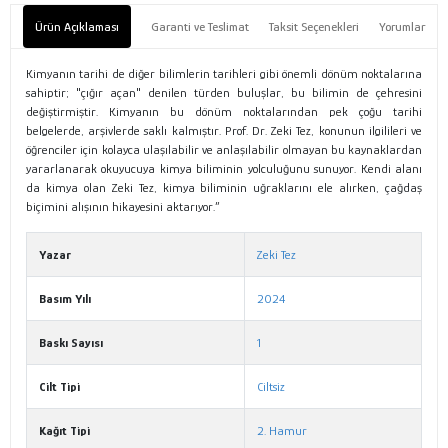
Ürün Açıklaması
Garanti ve Teslimat
Taksit Seçenekleri
Yorumlar
Kimyanın tarihi de diğer bilimlerin tarihleri gibi önemli dönüm noktalarına
sahiptir; "çığır açan" denilen türden buluşlar, bu bilimin de çehresini
değiştirmiştir. Kimyanın bu dönüm noktalarından pek çoğu tarihi
belgelerde, arşivlerde saklı kalmıştır. Prof. Dr. Zeki Tez, konunun ilgilileri ve
öğrenciler için kolayca ulaşılabilir ve anlaşılabilir olmayan bu kaynaklardan
yararlanarak okuyucuya kimya biliminin yolculuğunu sunuyor. Kendi alanı
da kimya olan Zeki Tez, kimya biliminin uğraklarını ele alırken, çağdaş
biçimini alışının hikayesini aktarıyor.”
Yazar
Zeki Tez
Basım Yılı
2024
Baskı Sayısı
1
Cilt Tipi
Ciltsiz
Kağıt Tipi
2. Hamur