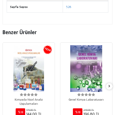
Sayfa Sayısı
528
Benzer Ürünler
Kimyada Nicel Analiz
Genel Kimya Laboratuvarı
Uygulamaları
175,00 TL
240,00 TL
%18
%18
144,00 TL
196,80 TL