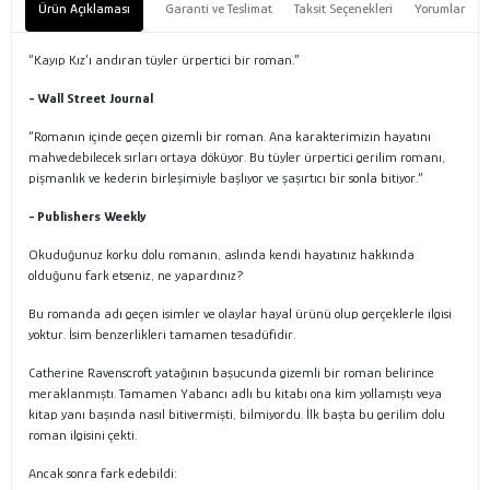
Ürün Açıklaması
Garanti ve Teslimat
Taksit Seçenekleri
Yorumlar
“Kayıp Kız’ı andıran tüyler ürpertici bir roman.”
- Wall Street Journal
“Romanın içinde geçen gizemli bir roman. Ana karakterimizin hayatını
mahvedebilecek sırları ortaya döküyor. Bu tüyler ürpertici gerilim romanı,
pişmanlık ve kederin birleşimiyle başlıyor ve şaşırtıcı bir sonla bitiyor.”
- Publishers Weekly
Okuduğunuz korku dolu romanın, aslında kendi hayatınız hakkında
olduğunu fark etseniz, ne yapardınız?
Bu romanda adı geçen isimler ve olaylar hayal ürünü olup gerçeklerle ilgisi
yoktur. İsim benzerlikleri tamamen tesadüfidir.
Catherine Ravenscroft yatağının başucunda gizemli bir roman belirince
meraklanmıştı. Tamamen Yabancı adlı bu kitabı ona kim yollamıştı veya
kitap yanı başında nasıl bitivermişti, bilmiyordu. İlk başta bu gerilim dolu
roman ilgisini çekti.
Ancak sonra fark edebildi: