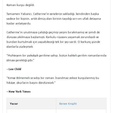
Roman kurgu değildi.
Tamamen Yabancı, Catherine’in senelerce sakladığı, kendinden başka
sadece bir kişinin, artık ölmüş olan birinin taşıdığı sırrı en ufak detayına
kadar anlatıyordu.
Catherine’in unutmaya çalıştığı geçmişi peşini bırakmamış ve şimdi de
dünyası yıkılmaya başlamıştı. Korkulu rüyasını yaşamak zorundaydı ve
bundan kurtulmak için yapabileceği tek bir şey vardı: O korkunç günde
olanlarla yüzleşmek.
“Muhteşem bir psikolojik gerilime sahip, bütün kaliteli gerilim romanlarında
olması gerektiği gibi.”
- Lee Child
“Kimse Bilmemeli sıradışı bir roman. İnanılmaz zekice kurgulanmış bu
hikâye, okurların başını döndürecek.”
- New York Times
Yazar
Renee Knight