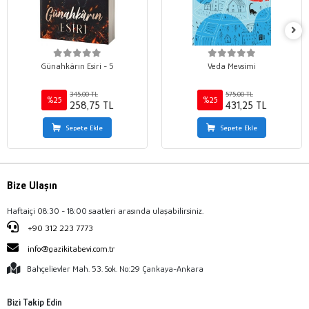
Günahkârın Esiri - 5
Veda Mevsimi
345,00 TL
575,00 TL
%25
%25
258,75 TL
431,25 TL
Sepete Ekle
Sepete Ekle
Bize Ulaşın
Haftaiçi 08:30 - 18:00 saatleri arasında ulaşabilirsiniz.
+90 312 223 7773
info@gazikitabevi.com.tr
Bahçelievler Mah. 53. Sok. No:29 Çankaya-Ankara
Bizi Takip Edin