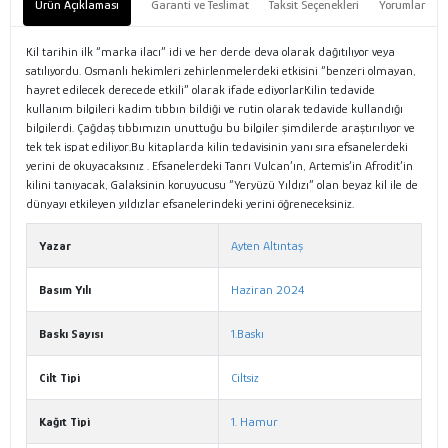
Ürün Açıklaması
Garanti ve Teslimat
Taksit Seçenekleri
Yorumlar
Kil tarihin ilk “marka ilacı” idi ve her derde deva olarak dağıtılıyor veya
satılıyordu. Osmanlı hekimleri zehirlenmelerdeki etkisini “benzeri olmayan,
hayret edilecek derecede etkili” olarak ifade ediyorlarKilin tedavide
kullanım bilgileri kadim tıbbın bildiği ve rutin olarak tedavide kullandığı
bilgilerdi. Çağdaş tıbbımızın unuttuğu bu bilgiler şimdilerde araştırılıyor ve
tek tek ispat ediliyor.Bu kitaplarda kilin tedavisinin yanı sıra efsanelerdeki
yerini de okuyacaksınız . Efsanelerdeki Tanrı Vulcan’ın, Artemis’in Afrodit’in
kilini tanıyacak, Galaksinin koruyucusu “Yeryüzü Yıldızı” olan beyaz kil ile de
dünyayı etkileyen yıldızlar efsanelerindeki yerini öğreneceksiniz.
Yazar
Ayten Altıntaş
Basım Yılı
Haziran 2024
Baskı Sayısı
1.Baskı
Cilt Tipi
Ciltsiz
Kağıt Tipi
1. Hamur