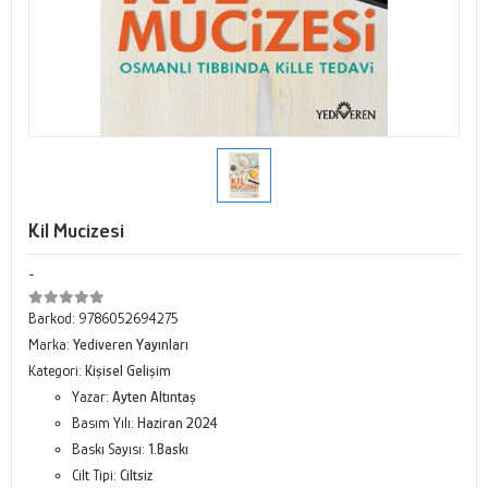
Kil Mucizesi
-
Barkod:
9786052694275
Marka:
Yediveren Yayınları
Kategori:
Kişisel Gelişim
Yazar:
Ayten Altıntaş
Basım Yılı:
Haziran 2024
Baskı Sayısı:
1.Baskı
Cilt Tipi:
Ciltsiz