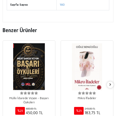
Sayfa Sayısı
160
Benzer Ürünler
Mülki İdarede Vizyon - Başarı
Mikro İfadeler
Öyküleri
600,00 TL
245,00 TL
%25
%25
450,00 TL
183,75 TL