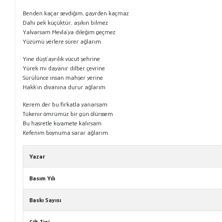
Benden kaçar sevdiğim, gayrden kaçmaz
Dahi pek küçüktür, aşıkın bilmez
Yalvarsam Mevla´ya dileğim geçmez
Yüzümü yerlere sürer ağlarım
Yine düşt´ayrılık vücut şehrine
Yürek mi dayanır dilber çevrine
Sürülünce insan mahşer yerine
Hakk´ın divanına durur ağlarım
Kerem der bu firkatla yanarsam
Tükenir ömrümüz bir gün ölürssem
Bu hasretle kıyamete kalırsam
Kefenim boynuma sarar ağlarım.
Yazar
Basım Yılı
Baskı Sayısı
Cilt Tipi