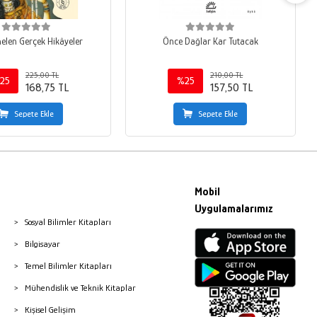
len Gerçek Hikâyeler
Önce Dağlar Kar Tutacak
225,00 TL
210,00 TL
25
%25
168,75 TL
157,50 TL
Sepete Ekle
Sepete Ekle
Mobil
Uygulamalarımız
Sosyal Bilimler Kitapları
Bilgisayar
Temel Bilimler Kitapları
Mühendislik ve Teknik Kitaplar
Kişisel Gelişim