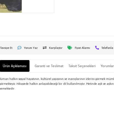
Tavsiye Et
Yorum Yaz
Karşılaştır
Fiyat Alarmı
Telefonla
Ürün Açıklaması
Garanti ve Teslimat
Taksit Seçenekleri
Yorumla
üman halkın sosyal hayatının, kültürel yapısının ve inanışlarının izlerini görmek mümk
örmekteyiz. Hikayede halkın anlayabileceği bir dil kullanılmıştır. Metinde aşk ve aşkın y
nmemektedir.