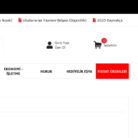
 Teşvik)
Uluslararası Yayınevi Belgesi (Doçentlik)
2025 Kaynakça
0
Giriş Yap
Sepetim
Üye Ol
EKONOMİ -
HUKUK
HEDİYELİK EŞYA
FIRSAT ÜRÜNLERİ
İŞLETME