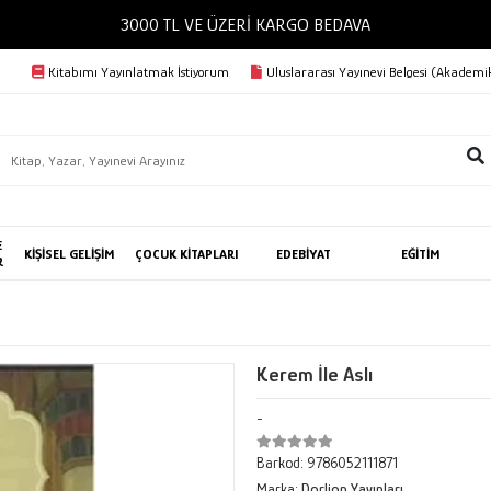
3000 TL VE ÜZERİ KARGO BEDAVA
Kitabımı Yayınlatmak İstiyorum
Uluslararası Yayınevi Belgesi (Akademik
E
KİŞİSEL GELİŞİM
ÇOCUK KİTAPLARI
EDEBİYAT
EĞİTİM
R
Kerem İle Aslı
-
Barkod:
9786052111871
Marka:
Dorlion Yayınları