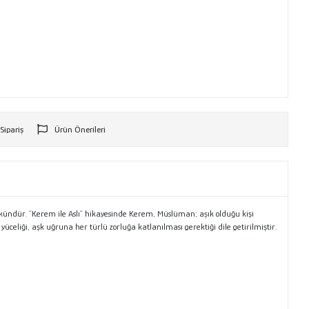
 Sipariş
Ürün Önerileri
r
ündür. ´´Kerem ile Aslı´´ hikayesinde Kerem, Müslüman; aşık olduğu kişi
üceliği, aşk uğruna her türlü zorluğa katlanılması gerektiği dile getirilmiştir.