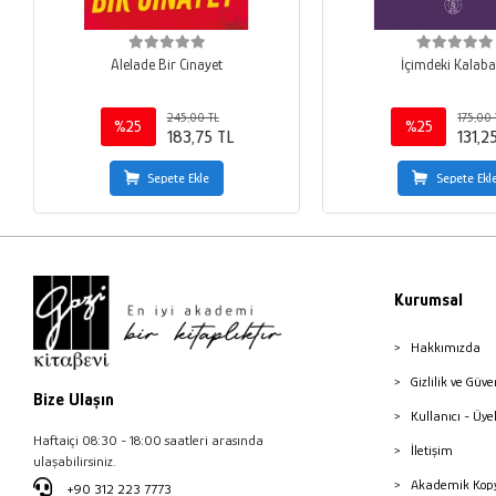
Alelade Bir Cinayet
İçimdeki Kalaba
245,00 TL
175,00 
%25
%25
183,75 TL
131,2
Sepete Ekle
Sepete Ekl
Kurumsal
Hakkımızda
Gizlilik ve Güve
Bize Ulaşın
Kullanıcı - Üye
Haftaiçi 08:30 - 18:00 saatleri arasında
İletişim
ulaşabilirsiniz.
Akademik Kopy
+90 312 223 7773