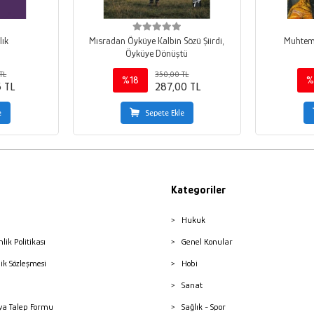
lık
Mısradan Öyküye Kalbin Sözü Şiirdi,
Muhteme
Öyküye Dönüştü
TL
350,00 TL
%18
%
5 TL
287,00 TL
e
Sepete Ekle
Kategoriler
Hukuk
nlik Politikası
Genel Konular
lik Sözleşmesi
Hobi
Sanat
a Talep Formu
Sağlık - Spor