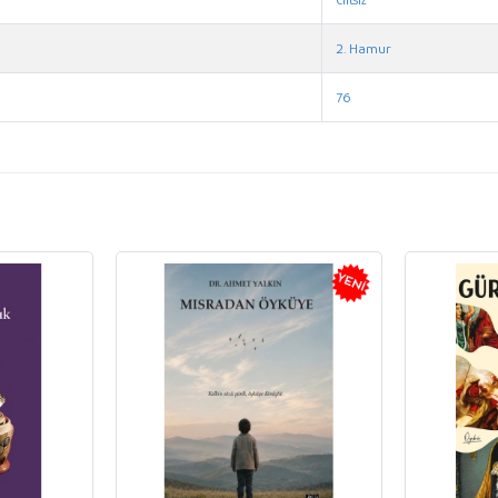
2. Hamur
76