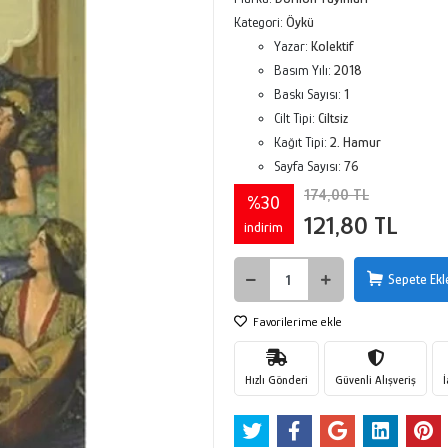
Kategori:
Öykü
Yazar:
Kolektif
Basım Yılı:
2018
Baskı Sayısı:
1
Cilt Tipi:
Ciltsiz
Kağıt Tipi:
2. Hamur
Sayfa Sayısı:
76
174,00 TL
%30
121,80 TL
indirim
Sepete Ekl
Favorilerime ekle
Hızlı Gönderi
Güvenli Alışveriş