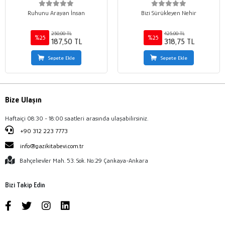
Ruhunu Arayan İnsan
Bizi Sürükleyen Nehir
250,00 TL
425,00 TL
%25
%25
187,50 TL
318,75 TL
Sepete Ekle
Sepete Ekle
Bize Ulaşın
Haftaiçi 08:30 - 18:00 saatleri arasında ulaşabilirsiniz.
+90 312 223 7773
info@gazikitabevi.com.tr
Bahçelievler Mah. 53. Sok. No:29 Çankaya-Ankara
Bizi Takip Edin