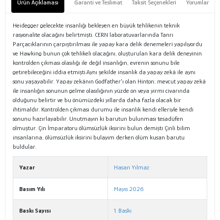
Ürün Açıklaması
Garanti ve Teslimat
Taksit Seçenekleri
Yorumlar
Heidegger gelecekte insanlığı bekleyen en büyük tehlikenin teknik
rasyonalite olacağını belirtmişti. CERN laboratuvarlarında Tanrı
Parçacıklarının çarpıştırılması ile yapay kara delik denemeleri yapılıyordu
ve Hawking bunun çok tehlikeli olacağını, oluşturulan kara delik deneyinin
kontrolden çıkması olasılığı ile değil insanlığın, evrenin sonunu bile
getirebileceğini iddia etmişti.Aynı şekilde insanlık da yapay zekâ ile aynı
sonu yaşayabilir. Yapay zekânın Godfather’ı olan Hinton; mevcut yapay zekâ
ile insanlığın sonunun gelme olasılığının yüzde on veya yirmi civarında
olduğunu belirtir ve bu önümüzdeki yıllarda daha fazla olacak bir
ihtimaldir. Kontrolden çıkması durumu ile insanlık kendi elleriyle kendi
sonunu hazırlayabilir. Unutmayın ki barutun bulunması tesadüfen
olmuştur. Çin İmparatoru ölümsüzlük iksirini bulun demişti Çinli bilim
insanlarına, ölümsüzlük iksirini bulayım derken ölüm kusan barutu
buldular.
Yazar
Hasan Yılmaz
Basım Yılı
Mayıs 2026
Baskı Sayısı
1. Baskı