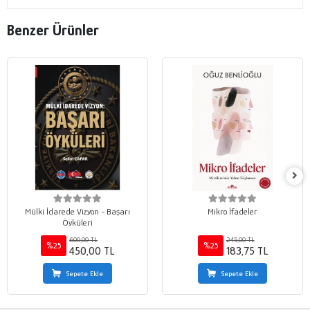
Benzer Ürünler
Mülki İdarede Vizyon - Başarı
Mikro İfadeler
Öyküleri
600,00 TL
245,00 TL
%25
%25
450,00 TL
183,75 TL
Sepete Ekle
Sepete Ekle