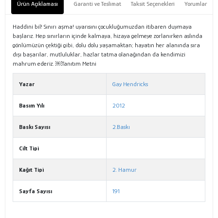
Ürün Açıklaması
Garanti ve Teslimat
Taksit Seçenekleri
Yorumlar
Haddini bil! Sınırı aşma! uyarısını çocukluğumuzdan itibaren duymaya
başlarız. Hep sınırların içinde kalmaya, hizaya gelmeye zorlanırken aslında
gönlümüzün çektiği gibi, dolu dolu yaşamaktan; hayatın her alanında sıra
dışı başarılar, mutluluklar, hazlar tatma olanağından da kendimizi
mahrum ederiz. ￼Tanıtım Metni
Yazar
Gay Hendricks
Basım Yılı
2012
Baskı Sayısı
2.Baskı
Cilt Tipi
Kağıt Tipi
2. Hamur
Sayfa Sayısı
191