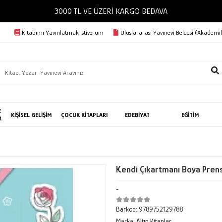
3000 TL VE ÜZERİ KARGO BEDAVA
Kitabımı Yayınlatmak İstiyorum
Uluslararası Yayınevi Belgesi (Akademik
E
KİŞİSEL GELİŞİM
ÇOCUK KİTAPLARI
EDEBİYAT
EĞİTİM
R
Kendi Çıkartmanı Boya Pren
-
Barkod:
9789752129788
Marka:
Altın Kitaplar