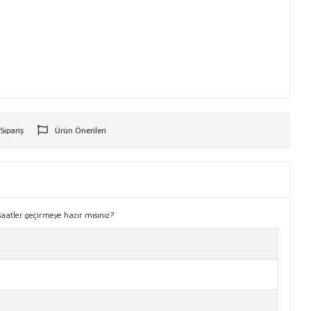
 Sipariş
Ürün Önerileri
r
saatler geçirmeye hazır mısınız?