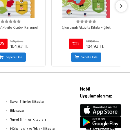
 Aktivite Kitabı- Karamel
Çıkartmalı Aktivite Kitabı - Çilek
139,90 TL
139,90 TL
25
%25
104,93 TL
104,93 TL
Sepete Ekle
Sepete Ekle
Mobil
Uygulamalarımız
Sosyal Bilimler Kitapları
Bilgisayar
Temel Bilimler Kitapları
Mühendislik ve Teknik Kitaplar