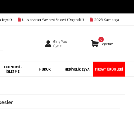
 Teşvik)
Uluslararası Yayınevi Belgesi (Doçentlik)
2025 Kaynakça
0
Giriş Yap
Sepetim
Üye Ol
EKONOMİ -
HUKUK
HEDİYELİK EŞYA
FIRSAT ÜRÜNLERİ
İŞLETME
sesler