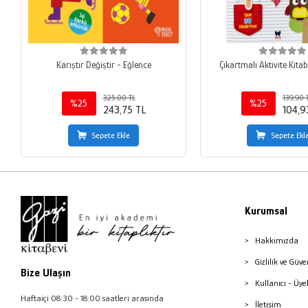
Karıştır Değiştir - Eğlence
Çıkartmalı Aktivite Kitab
325,00 TL
139,90 
%25
%25
243,75 TL
104,9
Sepete Ekle
Sepete Ekl
Kurumsal
Hakkımızda
Gizlilik ve Güve
Bize Ulaşın
Kullanıcı - Üye
Haftaiçi 08:30 - 18:00 saatleri arasında
İletişim