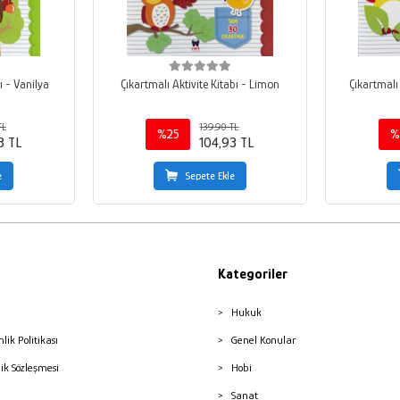
ı - Vanilya
Çıkartmalı Aktivite Kitabı - Limon
Çıkartmalı
TL
139,90 TL
%25
%
3 TL
104,93 TL
e
Sepete Ekle
Kategoriler
Hukuk
nlik Politikası
Genel Konular
lik Sözleşmesi
Hobi
Sanat