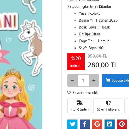
Kategori:
Çıkartmalı Kitaplar
Yazar:
Kolektif
Basım Yılı:
Haziran 2026
Baskı Sayısı:
1. Baskı
Cilt Tipi:
Ciltsiz
Kağıt Tipi:
1. Hamur
Sayfa Sayısı:
40
350,00 TL
%20
280,00 TL
indirim
Sepete Ekl
Favorilerime ekle
Hızlı Gönderi
Güvenli Alışveriş