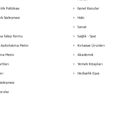
nlik Politikası
Genel Konular
lik Sözleşmesi
Hobi
Sanat
a Talep Formu
Sağlık - Spor
sı Aydınlatma Metni
Kırtasiye Ürünleri
ma Metni
Akademik
artları
Yemek Kitapları
arı
Hediyelik Eşya
Sözleşmesi
Sorular
mleri