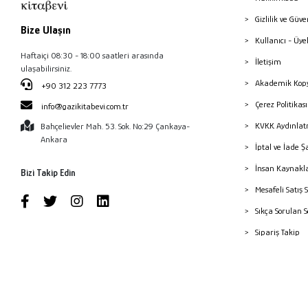
Gizlilik ve Güve
Bize Ulaşın
Kullanıcı - Üye
Haftaiçi 08:30 - 18:00 saatleri arasında
İletişim
ulaşabilirsiniz.
Akademik Kopy
+90 312 223 7773
Çerez Politika
info@gazikitabevi.com.tr
KVKK Aydınlat
Bahçelievler Mah. 53. Sok. No:29 Çankaya-
Ankara
İptal ve İade Ş
İnsan Kaynakl
Bizi Takip Edin
Mesafeli Satış 
Sıkça Sorulan 
Sipariş Takip
Havale Bildiri
Yayınevleri