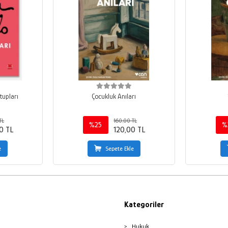
tupları
Çocukluk Anıları
TL
160,00 TL
%25
%
0 TL
120,00 TL
e
Sepete Ekle
Kategoriler
Hukuk