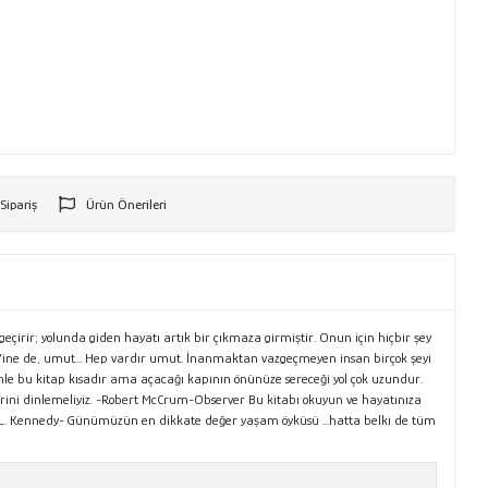
 Sipariş
Ürün Önerileri
r
çirir; yolunda giden hayatı artık bir çıkmaza girmiştir. Onun için hiçbir şey
r. Yine de, umut... Hep vardır umut. İnanmaktan vazgeçmeyen insan birçok şeyi
nle bu kitap kısadır ama açacağı kapının önünüze sereceği yol çok uzundur.
klerini dinlemeliyiz. -Robert McCrum-Observer Bu kitabı okuyun ve hayatınıza
.L. Kennedy- Günümüzün en dikkate değer yaşam öyküsü ...hatta belki de tüm