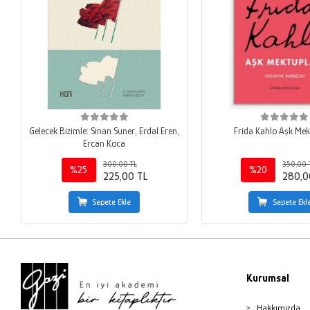
Gelecek Bizimle: Sinan Suner, Erdal Eren,
Frida Kahlo Aşk Mek
Ercan Koca
300,00 TL
350,00 
%25
%20
225,00 TL
280,0
Sepete Ekle
Sepete Ekl
Kurumsal
Hakkımızda