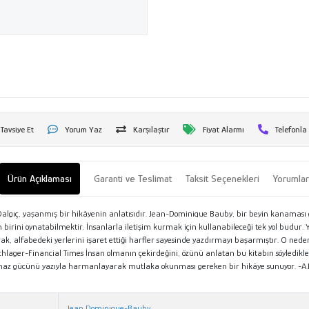
Tavsiye Et
Yorum Yaz
Karşılaştır
Fiyat Alarmı
Telefonla
Ürün Açıklaması
Garanti ve Teslimat
Taksit Seçenekleri
Yorumla
Dalgıç, yaşanmış bir hikâyenin anlatısıdır. Jean-Dominique Bauby, bir beyin kanaması ge
an birini oynatabilmektir. İnsanlarla iletişim kurmak için kullanabileceği tek yol budu
k, alfabedeki yerlerini işaret ettiği harfler sayesinde yazdırmayı başarmıştır. O nede
ullschlager-Financial Times İnsan olmanın çekirdeğini, özünü anlatan bu kitabın söyledi
nılmaz gücünü yazıyla harmanlayarak mutlaka okunması gereken bir hikâye sunuyor. -A
Jean Dominique-Bauby