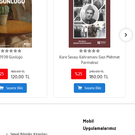
1938 Günlüğü
Kore Savaşı Kahramanı Gazi Mehmet
Parmaksız
160,00 TL
240,00 TL
25
%25
120,00 TL
180,00 TL
Sepete Ekle
Sepete Ekle
Mobil
Uygulamalarımız
Sosyal Bilimler Kitapları