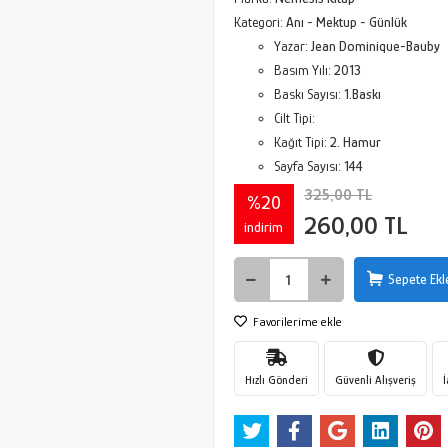
Kategori:
Anı - Mektup - Günlük
Yazar:
Jean Dominique-Bauby
Basım Yılı:
2013
Baskı Sayısı:
1.Baskı
Cilt Tipi:
Kağıt Tipi:
2. Hamur
Sayfa Sayısı:
144
325,00 TL
%20
260,00 TL
indirim
Sepete Ekl
Favorilerime ekle
Hızlı Gönderi
Güvenli Alışveriş