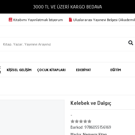
3000 TL VE ÜZERİ KARGO BED
Kitabımı Yayınlatmak İstiyorum
Uluslararası Yayınevi Belgesi (Akademik
E
KİŞİSEL GELİŞİM
ÇOCUK KİTAPLARI
EDEBİYAT
EĞİTİM
R
Kelebek ve Dalgıç
-
Barkod:
9786055156169
Marka:
Nemesis Kitap