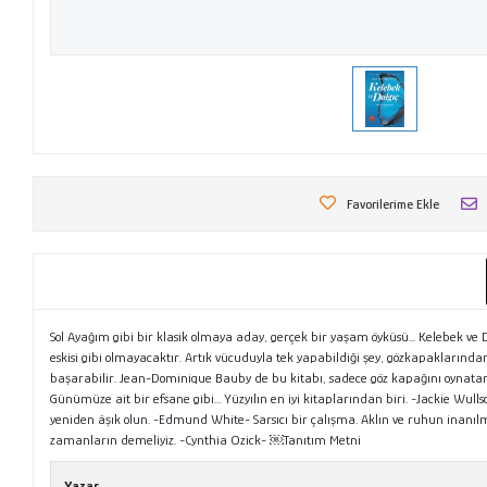
Favorilerime Ekle
Sol Ayağım gibi bir klasik olmaya aday, gerçek bir yaşam öyküsü... Kelebek ve 
eskisi gibi olmayacaktır. Artık vücuduyla tek yapabildiği şey, gözkapaklarınd
başarabilir. Jean-Dominique Bauby de bu kitabı, sadece göz kapağını oynatara
Günümüze ait bir efsane gibi... Yüzyılın en iyi kitaplarından biri. -Jackie W
yeniden âşık olun. -Edmund White- Sarsıcı bir çalışma. Aklın ve ruhun ina
zamanların demeliyiz. -Cynthia Ozick- ￼Tanıtım Metni
Yazar