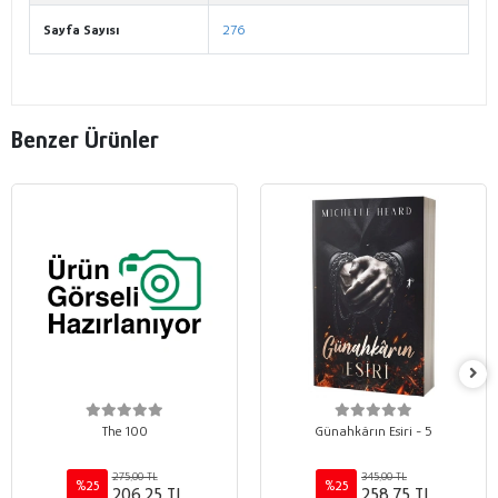
Sayfa Sayısı
276
Benzer Ürünler
The 100
Günahkârın Esiri - 5
275,00 TL
345,00 TL
%25
%25
206,25 TL
258,75 TL