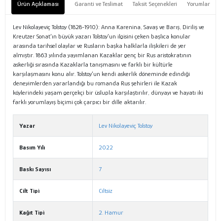
Ürün Açıklaması
Garanti ve Teslimat
Taksit Seçenekleri
Yorumlar
Lev Nikolayeviç Tolstoy (1828-1910): Anna Karenina, Savaş ve Barış, Diriliş ve
Kreutzer Sonat’ın büyük yazarı Tolstoy’un ilgisini çeken başlıca konular
arasında tarihsel olaylar ve Rusların başka halklarla ilişkileri de yer
almıştır. 1863 yılında yayımlanan Kazaklar genç bir Rus aristokratının
askerliği sırasında Kazaklarla tanışmasını ve farklı bir kültürle
karşılaşmasını konu alır. Tolstoy’un kendi askerlik döneminde edindiği
deneyimlerden yararlandığı bu romanda Rus şehirleri ile Kazak
köylerindeki yaşam gerçekçi bir üslupla karşılaştırılır, dünyayı ve hayatı iki
farklı yorumlayış biçimi çok çarpıcı bir dille aktarılır.
Yazar
Lev Nikolayeviç Tolstoy
Basım Yılı
2022
Baskı Sayısı
7
Cilt Tipi
Ciltsiz
Kağıt Tipi
2. Hamur