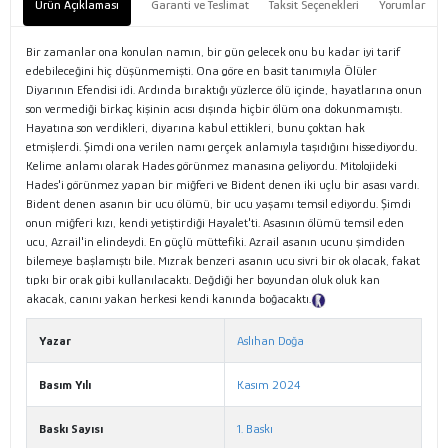
Ürün Açıklaması
Garanti ve Teslimat
Taksit Seçenekleri
Yorumlar
Bir zamanlar ona konulan namın, bir gün gelecek onu bu kadar iyi tarif
edebileceğini hiç düşünmemişti. Ona göre en basit tanımıyla Ölüler
Diyarının Efendisi idi. Ardında bıraktığı yüzlerce ölü içinde, hayatlarına onun
son vermediği birkaç kişinin acısı dışında hiçbir ölüm ona dokunmamıştı.
Hayatına son verdikleri, diyarına kabul ettikleri, bunu çoktan hak
etmişlerdi. Şimdi ona verilen namı gerçek anlamıyla taşıdığını hissediyordu.
Kelime anlamı olarak Hades görünmez manasına geliyordu. Mitolojideki
Hades'i görünmez yapan bir miğferi ve Bident denen iki uçlu bir asası vardı.
Bident denen asanın bir ucu ölümü, bir ucu yaşamı temsil ediyordu. Şimdi
onun miğferi kızı, kendi yetiştirdiği Hayalet'ti. Asasının ölümü temsil eden
ucu, Azrail'in elindeydi. En güçlü müttefiki. Azrail asanın ucunu şimdiden
bilemeye başlamıştı bile. Mızrak benzeri asanın ucu sivri bir ok olacak, fakat
tıpkı bir orak gibi kullanılacaktı. Değdiği her boyundan oluk oluk kan
akacak, canını yakan herkesi kendi kanında boğacaktı.
Tanıtım Metni
Yazar
Aslıhan Doğa
Basım Yılı
Kasım 2024
Baskı Sayısı
1. Baskı