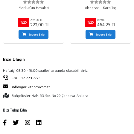
Markut’un Hayaleti
Alcadraz – Kara Taç
296,00 TL
619,00 TL
%25
%25
222,00 TL
464,25 TL
Sepete Ekle
Sepete Ekle
Bize Ulaşın
Haftaiçi 08:30 - 18:00 saatleri arasında ulaşabilirsiniz.
+90 312 223 7773
info@gazikitabevi.com.tr
Bahçelievler Mah. 53. Sok. No:29 Çankaya-Ankara
Bizi Takip Edin