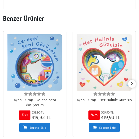
Benzer Ürünler
Aynalı Kitap - Ce-eee! Seni
Aynalı Kitap - Her Halinle Güzelsin
Görüyorum
559,90 TL
559,90 TL
%25
%25
419,93 TL
419,93 TL
Sepete Ekle
Sepete Ekle