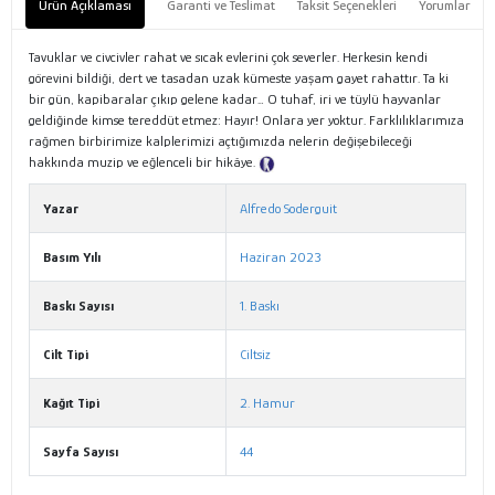
Ürün Açıklaması
Garanti ve Teslimat
Taksit Seçenekleri
Yorumlar
Tavuklar ve civcivler rahat ve sıcak evlerini çok severler. Herkesin kendi
görevini bildiği, dert ve tasadan uzak kümeste yaşam gayet rahattır. Ta ki
bir gün, kapibaralar çıkıp gelene kadar… O tuhaf, iri ve tüylü hayvanlar
geldiğinde kimse tereddüt etmez: Hayır! Onlara yer yoktur. Farklılıklarımıza
rağmen birbirimize kalplerimizi açtığımızda nelerin değişebileceği
hakkında muzip ve eğlenceli bir hikâye.
Tanıtım Metni
Yazar
Alfredo Soderguit
Basım Yılı
Haziran 2023
Baskı Sayısı
1. Baskı
Cilt Tipi
Ciltsiz
Kağıt Tipi
2. Hamur
Sayfa Sayısı
44