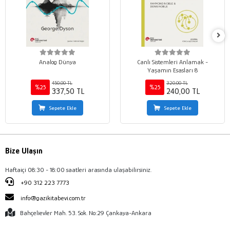
Analog Dünya
Canlı Sistemleri Anlamak -
Yaşamın Esasları 8
450,00 TL
320,00 TL
%25
%25
337,50 TL
240,00 TL
Sepete Ekle
Sepete Ekle
Bize Ulaşın
Haftaiçi 08:30 - 18:00 saatleri arasında ulaşabilirsiniz.
+90 312 223 7773
info@gazikitabevi.com.tr
Bahçelievler Mah. 53. Sok. No:29 Çankaya-Ankara