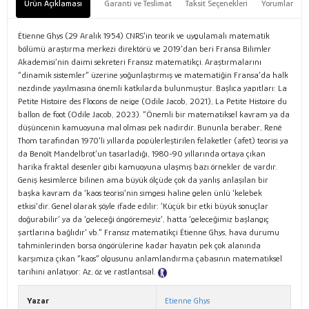
Ürün Açıklaması
Garanti ve Teslimat
Taksit Seçenekleri
Yorumlar
Étienne Ghys (29 Aralık 1954) CNRS’in teorik ve uygulamalı matematik
bölümü araştırma merkezi direktörü ve 2019’dan beri Fransa Bilimler
Akademisi’nin daimi sekreteri Fransız matematikçi. Araştırmalarını
“dinamik sistemler” üzerine yoğunlaştırmış ve matematiğin Fransa’da halk
nezdinde yayılmasına önemli katkılarda bulunmuştur. Başlıca yapıtları: La
Petite Histoire des Flocons de neige (Odile Jacob, 2021), La Petite Histoire du
ballon de foot (Odile Jacob, 2023). “Önemli bir matematiksel kavram ya da
düşüncenin kamuoyuna mal olması pek nadirdir. Bununla beraber, René
Thom tarafından 1970’li yıllarda popülerleştirilen felaketler (afet) teorisi ya
da Benoît Mandelbrot’un tasarladığı, 1980-90 yıllarında ortaya çıkan
harika fraktal desenler gibi kamuoyuna ulaşmış bazı örnekler de vardır.
Geniş kesimlerce bilinen ama büyük ölçüde çok da yanlış anlaşılan bir
başka kavram da ‘kaos teorisi’nin simgesi haline gelen ünlü ‘kelebek
etkisi’dir. Genel olarak şöyle ifade edilir: ‘Küçük bir etki büyük sonuçlar
doğurabilir’ ya da ‘geleceği öngöremeyiz’, hatta ‘geleceğimiz başlangıç
şartlarına bağlıdır’ vb.” Fransız matematikçi Étienne Ghys, hava durumu
tahminlerinden borsa öngörülerine kadar hayatın pek çok alanında
karşımıza çıkan “kaos” olgusunu anlamlandırma çabasının matematiksel
tarihini anlatıyor: Az, öz ve rastlantısal.
Tanıtım Metni
Yazar
Etienne Ghys