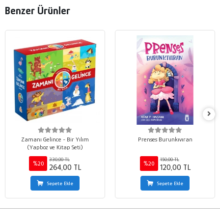
Benzer Ürünler
Zamanı Gelince - Bir Yılım
Prenses Burunkıvıran
(Yapboz ve Kitap Seti)
330,00 TL
150,00 TL
%20
%20
264,00 TL
120,00 TL
Sepete Ekle
Sepete Ekle