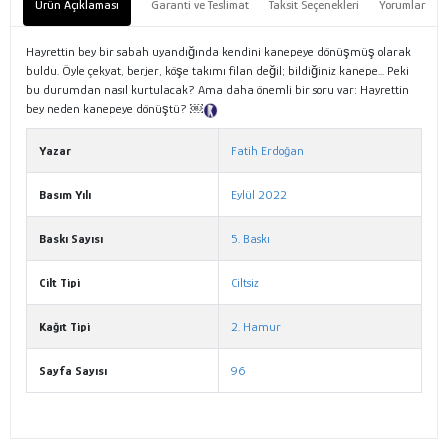
Ürün Açıklaması
Garanti ve Teslimat
Taksit Seçenekleri
Yorumlar
Hayrettin bey bir sabah uyandığında kendini kanepeye dönüşmüş olarak
buldu. Öyle çekyat, berjer, köşe takımı filan değil; bildiğiniz kanepe... Peki
bu durumdan nasıl kurtulacak? Ama daha önemli bir soru var: Hayrettin
bey neden kanepeye dönüştü? ￼
Tanıtım Metni
Yazar
Fatih Erdoğan
Basım Yılı
Eylül 2022
Baskı Sayısı
5. Baskı
Cilt Tipi
Ciltsiz
Kağıt Tipi
2. Hamur
Sayfa Sayısı
96