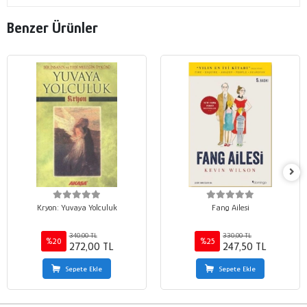
Benzer Ürünler
Kryon: Yuvaya Yolculuk
Fang Ailesi
340,00 TL
330,00 TL
%20
%25
272,00 TL
247,50 TL
Sepete Ekle
Sepete Ekle