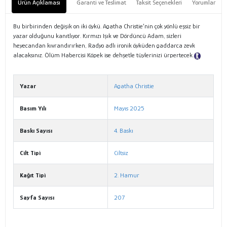
Ürün Açıklaması
Garanti ve Teslimat
Taksit Seçenekleri
Yorumlar
Bu birbirinden değişik on iki öykü. Agatha Christie’nin çok yönlü eşsiz bir
yazar olduğunu kanıtlıyor. Kırmızı Işık ve Dördüncü Adam, sizleri
heyecandan kıvrandırırken, Radyo adlı ironik öyküden gaddarca zevk
alacaksınız. Ölüm Habercisi Köpek ise dehşetle tüylerinizi ürpertecek.
Tanıtım Metni
Yazar
Agatha Christie
Basım Yılı
Mayıs 2025
Baskı Sayısı
4. Baskı
Cilt Tipi
Ciltsiz
Kağıt Tipi
2. Hamur
Sayfa Sayısı
207