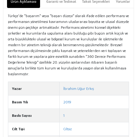
Ürün Açıklaması
Garanti ve Teslimat
Taksit Seçenekleri
Yorumlar
Türkçe'de "başarım" veya "başarı düzeyi" olarak ifade edilen performans ve
performansın yönetilmesi kavramının uluslararası boyutta ve ulusal düzeyde
önemi gün geçtikçe artmaktadır. Performans yönetimi küresel ölçekteki
şirketler ve kurumlarda uygulama alanı bulduğu gibi bugün artık küçük ve
orta büyüklükteki ulusal ve bölgesel kurum ve kuruluşlar ile işletmelerde
modern bir yönetim tekniği olarak benimsenmiş gözükmektedir. Bireysel
performansın ölçülmesinde çoklu kaynak ve yeteneklerden veri toplayan ve
farklı kurum ve yapılara göre esneklik sunabilen "360 Derece Performans
Değerleme Tekniği" özellikle 20. yüzyılın sonlarından itibaren başarılı
sonuçlarla birlikte tüm kurum ve kuruluşlarda yaygın olarak kullanılmaya
başlanmıştır.
Yazar
İbrahim Uğur Erkış
Basım Yılı
2019
Baskı Sayısı
1
Cilt Tipi
Ciltsiz