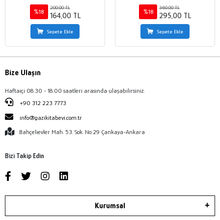
Dünyası
200,00 TL
360,00 TL
%18
%18
164,00 TL
295,00 TL
Sepete Ekle
Sepete Ekle
Bize Ulaşın
Haftaiçi 08:30 - 18:00 saatleri arasında ulaşabilirsiniz.
+90 312 223 7773
info@gazikitabevi.com.tr
Bahçelievler Mah. 53. Sok. No:29 Çankaya-Ankara
Bizi Takip Edin
Kurumsal