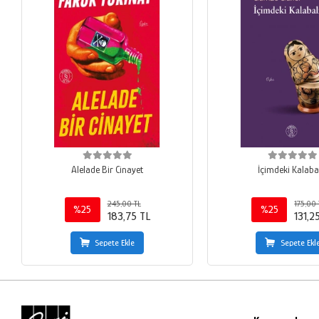
Alelade Bir Cinayet
İçimdeki Kalaba
245,00 TL
175,00 
%25
%25
183,75 TL
131,2
Sepete Ekle
Sepete Ekl