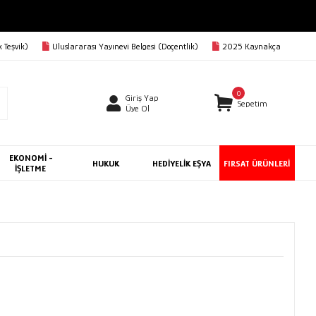
RGO BEDAVA
 Teşvik)
Uluslararası Yayınevi Belgesi (Doçentlik)
2025 Kaynakça
0
Giriş Yap
Sepetim
Üye Ol
EKONOMİ -
HUKUK
HEDİYELİK EŞYA
FIRSAT ÜRÜNLERİ
İŞLETME