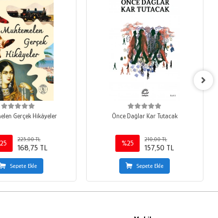
len Gerçek Hikâyeler
Önce Dağlar Kar Tutacak
225,00 TL
210,00 TL
25
%25
168,75 TL
157,50 TL
Sepete Ekle
Sepete Ekle