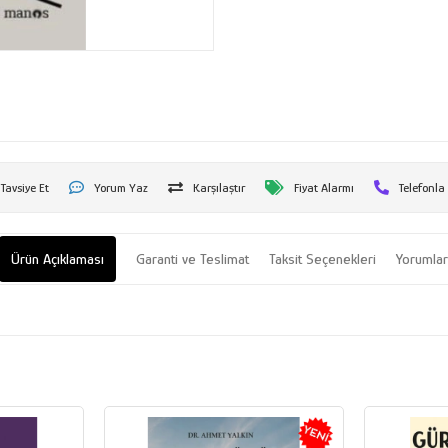
Tavsiye Et
Yorum Yaz
Karşılaştır
Fiyat Alarmı
Telefonla
Ürün Açıklaması
Garanti ve Teslimat
Taksit Seçenekleri
Yorumla