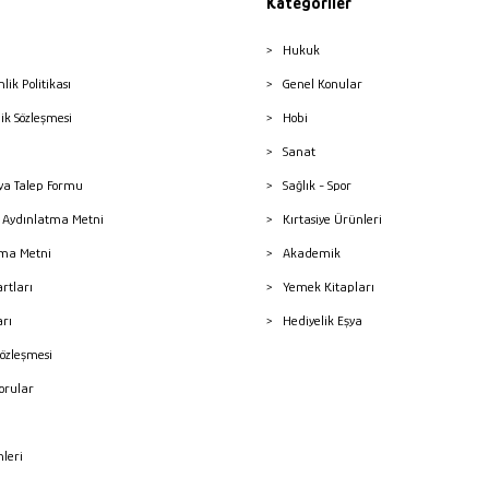
Kategoriler
Hukuk
nlik Politikası
Genel Konular
lik Sözleşmesi
Hobi
Sanat
a Talep Formu
Sağlık - Spor
sı Aydınlatma Metni
Kırtasiye Ürünleri
ma Metni
Akademik
artları
Yemek Kitapları
arı
Hediyelik Eşya
Sözleşmesi
Sorular
mleri