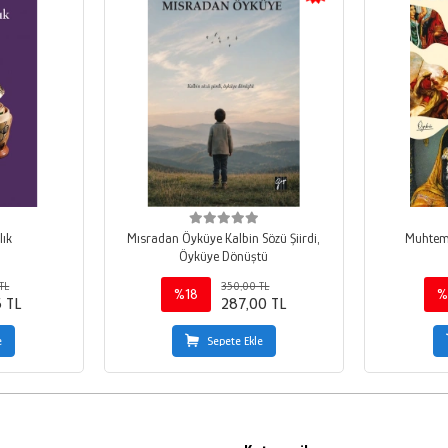
lık
Mısradan Öyküye Kalbin Sözü Şiirdi,
Muhteme
Öyküye Dönüştü
TL
350,00 TL
%18
%
5 TL
287,00 TL
e
Sepete Ekle