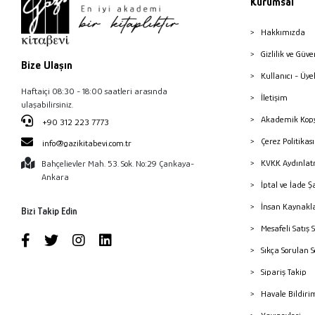
Kurumsal
Hakkımızda
Gizlilik ve Güve
Bize Ulaşın
Kullanıcı - Üye
Haftaiçi 08:30 - 18:00 saatleri arasında
İletişim
ulaşabilirsiniz.
Akademik Kopy
+90 312 223 7773
Çerez Politika
info@gazikitabevi.com.tr
KVKK Aydınlat
Bahçelievler Mah. 53. Sok. No:29 Çankaya-
Ankara
İptal ve İade Ş
İnsan Kaynakl
Bizi Takip Edin
Mesafeli Satış 
Sıkça Sorulan 
Sipariş Takip
Havale Bildiri