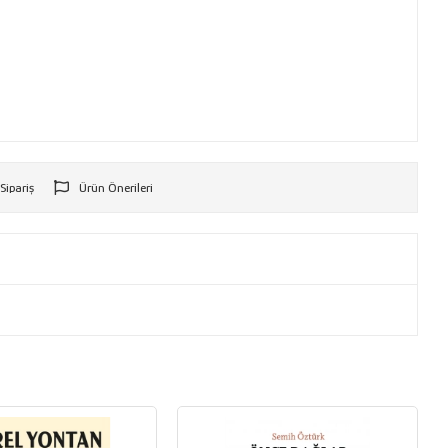
 Sipariş
Ürün Önerileri
r