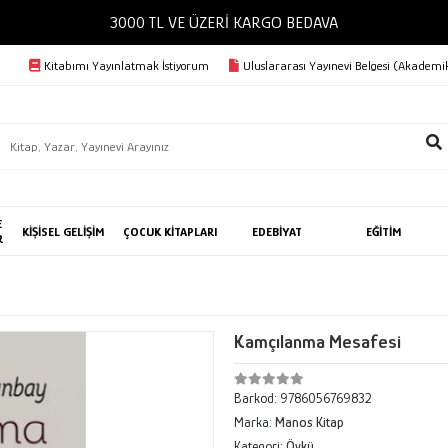
3000 TL VE ÜZERİ KA
Kitabımı Yayınlatmak İstiyorum
Uluslararası Yayınevi Belgesi (Akademik
E
KİŞİSEL GELİŞİM
ÇOCUK KİTAPLARI
EDEBİYAT
EĞİTİM
R
Kamçılanma Mesafesi
Barkod:
9786056769832
Marka:
Manos Kitap
Kategori:
Öykü