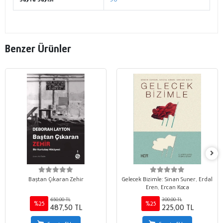
Benzer Ürünler
Baştan Çıkaran Zehir
Gelecek Bizimle: Sinan Suner, Erdal
Eren, Ercan Koca
650,00 TL
300,00 TL
%25
%25
487,50 TL
225,00 TL