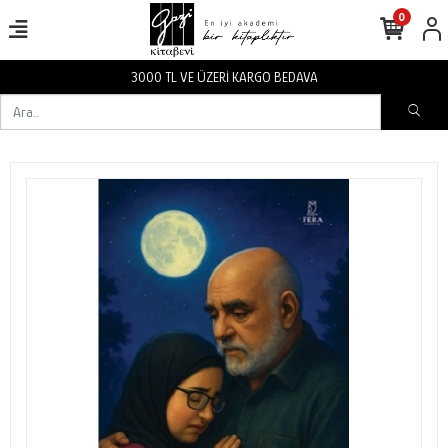
0
BEDAVA
3000 TL VE ÜZERİ KARGO 