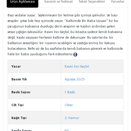
Ürün Açıklaması
Garanti ve Teslimat
Taksit Seçenekleri
Yorumlar
Bazı vedalar susar… Söylenmeyen bir kelime gibi içimize gömülür. Ve bazı
sevgiler, gitse bile hep içimizde yaşar. “Kalbimde Bir Baba Uyuyor” bir kız
çocuğunun babasına duyduğu derin sevginin ve kaybın ardından gelen
sessiz çığlığın öyküsüdür. Kavin İnci Geçkil, bu kitapta sadece kendi babasına
değil, kaybı yaşayan herkesin kalbine de dokunuyor. Bu satırlarda; bir
balkonun sessizliğini, bir rüyanın sıcaklığını ve yastığa sinmiş bir kokuyu
bulacaksınız. Belki siz de bu sayfalarda kendi babanızı görecek ve kalbinizde
hâlâ bir baba uyuduğunu fark edeceksiniz.
Tanıtım Metni
Yazar
Kavin İnci Geçkil
Basım Yılı
Ağustos 2025
Baskı Sayısı
1. Baskı
Cilt Tipi
Ciltsiz
Kağıt Tipi
2. Hamur
Sayfa Sayısı
90