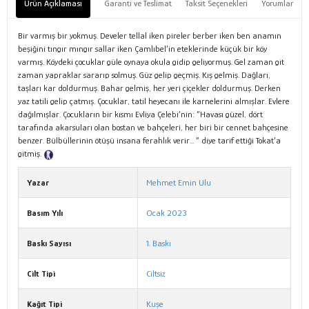
Ürün Açıklaması
Garanti ve Teslimat
Taksit Seçenekleri
Yorumlar
Bir varmış bir yokmuş. Develer tellal iken pireler berber iken ben anamın
beşiğini tıngır mıngır sallar iken Çamlıbel’in eteklerinde küçük bir köy
varmış. Köydeki çocuklar güle oynaya okula gidip geliyormuş. Gel zaman git
zaman yapraklar sararıp solmuş. Güz gelip geçmiş. Kış gelmiş. Dağları,
taşları kar doldurmuş. Bahar gelmiş, her yeri çiçekler doldurmuş. Derken
yaz tatili gelip çatmış. Çocuklar, tatil heyecanı ile karnelerini almışlar. Evlere
dağılmışlar. Çocukların bir kısmı Evliya Çelebi’nin: “Havası güzel, dört
tarafında akarsuları olan bostan ve bahçeleri, her biri bir cennet bahçesine
benzer. Bülbüllerinin ötüşü insana ferahlık verir... “ diye tarif ettiği Tokat’a
gitmiş.
Tanıtım Metni
Yazar
Mehmet Emin Ulu
Basım Yılı
Ocak 2023
Baskı Sayısı
1. Baskı
Cilt Tipi
Ciltsiz
Kağıt Tipi
Kuşe