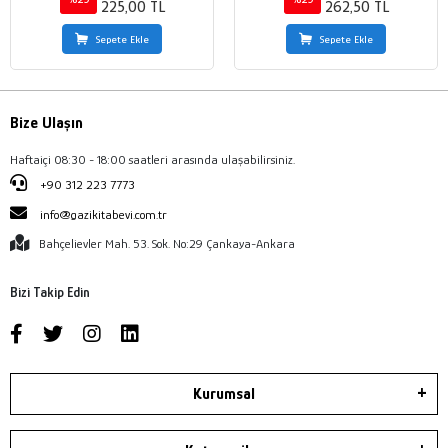
225,00 TL
262,50 TL
Sepete Ekle
Sepete Ekle
Bize Ulaşın
Haftaiçi 08:30 - 18:00 saatleri arasında ulaşabilirsiniz.
+90 312 223 7773
info@gazikitabevi.com.tr
Bahçelievler Mah. 53. Sok. No:29 Çankaya-Ankara
Bizi Takip Edin
Kurumsal