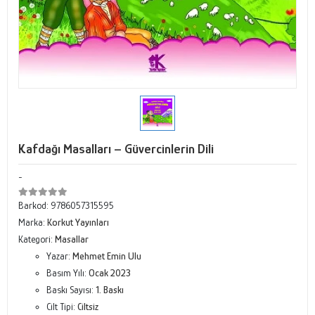
Kafdağı Masalları – Güvercinlerin Dili
-
Barkod:
9786057315595
Marka:
Korkut Yayınları
Kategori:
Masallar
Yazar:
Mehmet Emin Ulu
Basım Yılı:
Ocak 2023
Baskı Sayısı:
1. Baskı
Cilt Tipi:
Ciltsiz