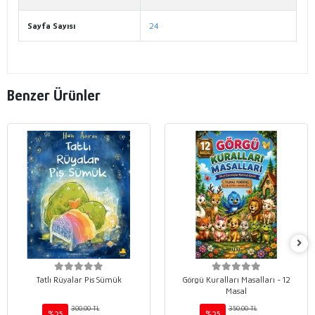
Sayfa Sayısı
24
Benzer Ürünler
Tatlı Rüyalar Pis Sümük
Görgü Kuralları Masalları - 12
Masal
300,00 TL
350,00 TL
%25
%25