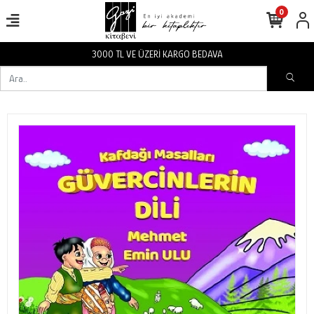
0
VA
3000 TL VE ÜZERİ KARGO BEDA