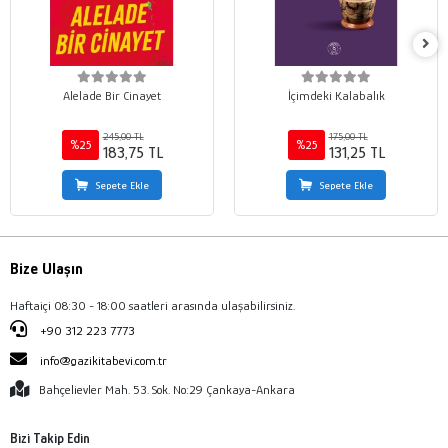
Alelade Bir Cinayet
İçimdeki Kalabalık
245,00 TL
175,00 TL
%25
%25
183,75 TL
131,25 TL
Sepete Ekle
Sepete Ekle
Bize Ulaşın
Haftaiçi 08:30 - 18:00 saatleri arasında ulaşabilirsiniz.
+90 312 223 7773
info@gazikitabevi.com.tr
Bahçelievler Mah. 53. Sok. No:29 Çankaya-Ankara
Bizi Takip Edin