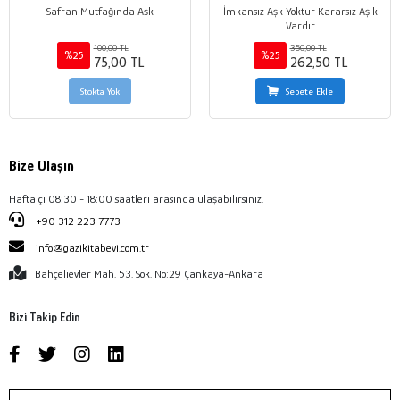
Safran Mutfağında Aşk
İmkansız Aşk Yoktur Kararsız Aşık
Vardır
100,00 TL
350,00 TL
%25
%25
75,00 TL
262,50 TL
Stokta Yok
Sepete Ekle
Bize Ulaşın
Haftaiçi 08:30 - 18:00 saatleri arasında ulaşabilirsiniz.
+90 312 223 7773
info@gazikitabevi.com.tr
Bahçelievler Mah. 53. Sok. No:29 Çankaya-Ankara
Bizi Takip Edin