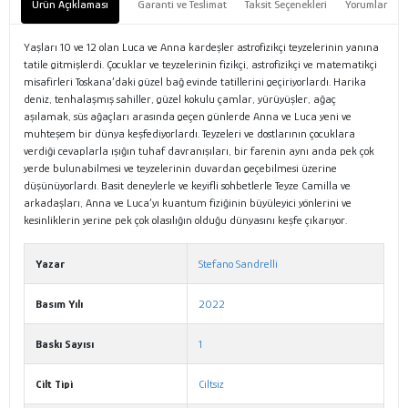
Ürün Açıklaması
Garanti ve Teslimat
Taksit Seçenekleri
Yorumlar
Yaşları 10 ve 12 olan Luca ve Anna kardeşler astrofizikçi teyzelerinin yanına
tatile gitmişlerdi. Çocuklar ve teyzelerinin fizikçi, astrofizikçi ve matematikçi
misafirleri Toskana’daki güzel bağ evinde tatillerini geçiriyorlardı. Harika
deniz, tenhalaşmış sahiller, güzel kokulu çamlar, yürüyüşler, ağaç
aşılamak, süs ağaçları arasında geçen günlerde Anna ve Luca yeni ve
muhteşem bir dünya keşfediyorlardı. Teyzeleri ve dostlarının çocuklara
verdiği cevaplarla ışığın tuhaf davranışıları, bir farenin aynı anda pek çok
yerde bulunabilmesi ve teyzelerinin duvardan geçebilmesi üzerine
düşünüyorlardı. Basit deneylerle ve keyifli sohbetlerle Teyze Camilla ve
arkadaşları, Anna ve Luca’yı kuantum fiziğinin büyüleyici yönlerini ve
kesinliklerin yerine pek çok olasılığın olduğu dünyasını keşfe çıkarıyor.
Yazar
Stefano Sandrelli
Basım Yılı
2022
Baskı Sayısı
1
Cilt Tipi
Ciltsiz