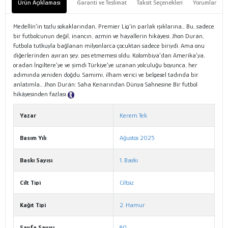
Ürün Açıklaması
Garanti ve Teslimat
Taksit Seçenekleri
Yorumlar
Medellín’in tozlu sokaklarından, Premier Lig’in parlak ışıklarına… Bu, sadece
bir futbolcunun değil, inancın, azmin ve hayallerin hikâyesi. Jhon Durán,
futbola tutkuyla bağlanan milyonlarca çocuktan sadece biriydi. Ama onu
diğerlerinden ayıran şey, pes etmemesi oldu. Kolombiya’dan Amerika’ya,
oradan İngiltere’ye ve şimdi Türkiye’ye uzanan yolculuğu boyunca, her
adımında yeniden doğdu. Samimi, ilham verici ve belgesel tadında bir
anlatımla… Jhon Durán: Saha Kenarından Dünya Sahnesine Bir futbol
hikâyesinden fazlası.
Tanıtım Metni
Yazar
Kerem Tek
Basım Yılı
Ağustos 2025
Baskı Sayısı
1. Baskı
Cilt Tipi
Ciltsiz
Kağıt Tipi
2. Hamur
Sayfa Sayısı
80