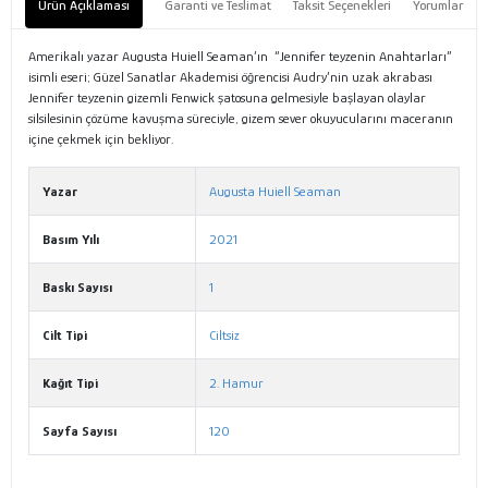
Ürün Açıklaması
Garanti ve Teslimat
Taksit Seçenekleri
Yorumlar
Amerikalı yazar Augusta Huiell Seaman’ın “Jennifer teyzenin Anahtarları”
isimli eseri; Güzel Sanatlar Akademisi öğrencisi Audry’nin uzak akrabası
Jennifer teyzenin gizemli Fenwick şatosuna gelmesiyle başlayan olaylar
silsilesinin çözüme kavuşma süreciyle, gizem sever okuyucularını maceranın
içine çekmek için bekliyor.
Yazar
Augusta Huiell Seaman
Basım Yılı
2021
Baskı Sayısı
1
Cilt Tipi
Ciltsiz
Kağıt Tipi
2. Hamur
Sayfa Sayısı
120