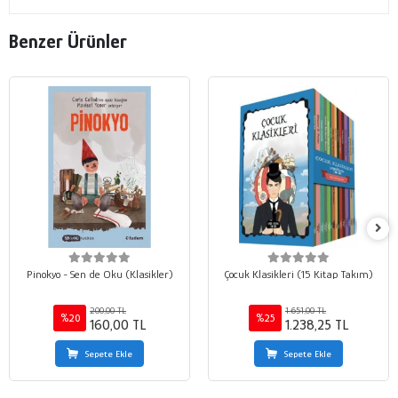
Benzer Ürünler
Pinokyo - Sen de Oku (Klasikler)
Çocuk Klasikleri (15 Kitap Takım)
200,00 TL
1.651,00 TL
%20
%25
160,00 TL
1.238,25 TL
Sepete Ekle
Sepete Ekle