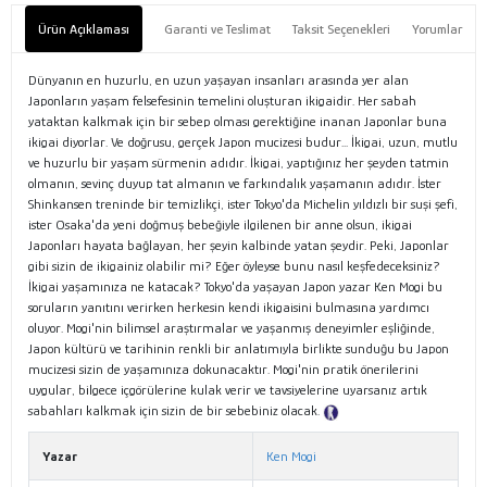
Ürün Açıklaması
Garanti ve Teslimat
Taksit Seçenekleri
Yorumlar
Dünyanın en huzurlu, en uzun yaşayan insanları arasında yer alan
Japonların yaşam felsefesinin temelini oluşturan ikigaidir. Her sabah
yataktan kalkmak için bir sebep olması gerektiğine inanan Japonlar buna
ikigai diyorlar. Ve doğrusu, gerçek Japon mucizesi budur... İkigai, uzun, mutlu
ve huzurlu bir yaşam sürmenin adıdır. İkigai, yaptığınız her şeyden tatmin
olmanın, sevinç duyup tat almanın ve farkındalık yaşamanın adıdır. İster
Shinkansen treninde bir temizlikçi, ister Tokyo'da Michelin yıldızlı bir suşi şefi,
ister Osaka'da yeni doğmuş bebeğiyle ilgilenen bir anne olsun, ikigai
Japonları hayata bağlayan, her şeyin kalbinde yatan şeydir. Peki, Japonlar
gibi sizin de ikigainiz olabilir mi? Eğer öyleyse bunu nasıl keşfedeceksiniz?
İkigai yaşamınıza ne katacak? Tokyo'da yaşayan Japon yazar Ken Mogi bu
soruların yanıtını verirken herkesin kendi ikigaisini bulmasına yardımcı
oluyor. Mogi'nin bilimsel araştırmalar ve yaşanmış deneyimler eşliğinde,
Japon kültürü ve tarihinin renkli bir anlatımıyla birlikte sunduğu bu Japon
mucizesi sizin de yaşamınıza dokunacaktır. Mogi'nin pratik önerilerini
uygular, bilgece içgörülerine kulak verir ve tavsiyelerine uyarsanız artık
sabahları kalkmak için sizin de bir sebebiniz olacak.
Tanıtım Metni
Yazar
Ken Mogi