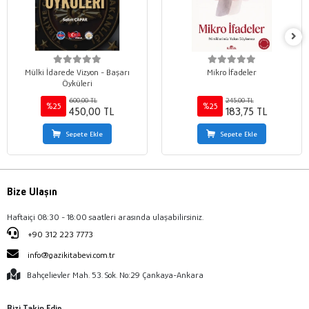
Mülki İdarede Vizyon - Başarı
Mikro İfadeler
Öyküleri
600,00 TL
245,00 TL
%25
%25
450,00 TL
183,75 TL
Sepete Ekle
Sepete Ekle
Bize Ulaşın
Haftaiçi 08:30 - 18:00 saatleri arasında ulaşabilirsiniz.
+90 312 223 7773
info@gazikitabevi.com.tr
Bahçelievler Mah. 53. Sok. No:29 Çankaya-Ankara
Bizi Takip Edin