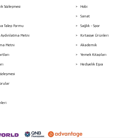
lik Sözleşmesi
Hobi
Sanat
a Talep Formu
Sağlık - Spor
sı Aydınlatma Metni
Kırtasiye Ürünleri
ma Metni
Akademik
artları
Yemek Kitapları
arı
Hediyelik Eşya
Sözleşmesi
Sorular
mleri