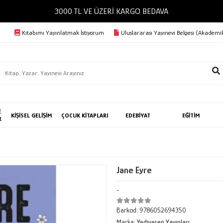
3000 TL VE ÜZERİ KARGO BEDAVA
Kitabımı Yayınlatmak İstiyorum
Uluslararası Yayınevi Belgesi (Akademik
E
KİŞİSEL GELİŞİM
ÇOCUK KİTAPLARI
EDEBİYAT
EĞİTİM
R
Jane Eyre
-
Barkod:
9786052694350
Marka:
Yediveren Yayınları