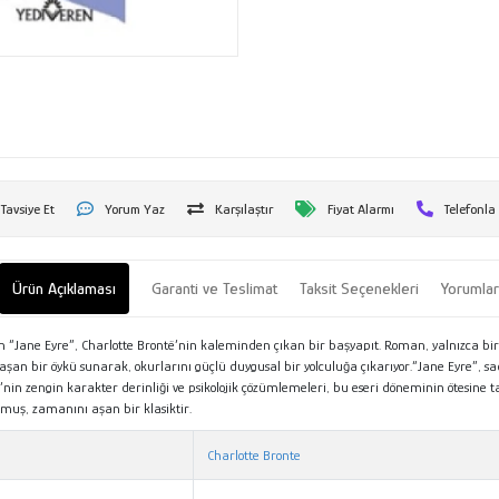
Tavsiye Et
Yorum Yaz
Karşılaştır
Fiyat Alarmı
Telefonla
Ürün Açıklaması
Garanti ve Teslimat
Taksit Seçenekleri
Yorumla
 “Jane Eyre”, Charlotte Brontë’nin kaleminden çıkan bir başyapıt. Roman, yalnızca bir 
rlarını aşan bir öykü sunarak, okurlarını güçlü duygusal bir yolculuğa çıkarıyor.“Jane Eyr
n zengin karakter derinliği ve psikolojik çözümlemeleri, bu eseri döneminin ötesine taşı
muş, zamanını aşan bir klasiktir.
Charlotte Bronte