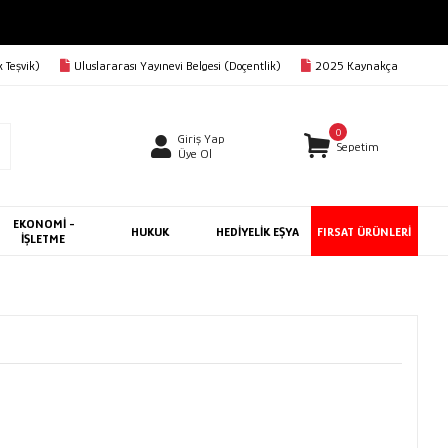
 Teşvik)
Uluslararası Yayınevi Belgesi (Doçentlik)
2025 Kaynakça
0
Giriş Yap
Sepetim
Üye Ol
EKONOMİ -
HUKUK
HEDİYELİK EŞYA
FIRSAT ÜRÜNLERİ
İŞLETME