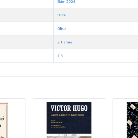
Ekim 2024
1.Baskı
Ciltsiz
2. Hamur
416