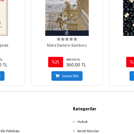
ğında
Notre Dame'ın Kamburu
TL
480,00 TL
%25
%
0 TL
360,00 TL
e
Sepete Ekle
Kategoriler
Hukuk
nlik Politikası
Genel Konular