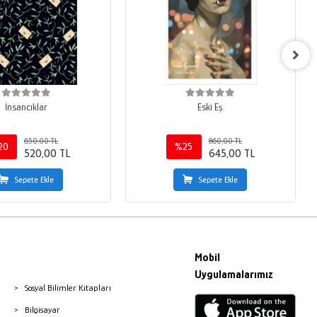
İnsancıklar
Eski Eş
650,00 TL
860,00 TL
20
%25
520,00 TL
645,00 TL
Sepete Ekle
Sepete Ekle
Mobil
Uygulamalarımız
Sosyal Bilimler Kitapları
Bilgisayar