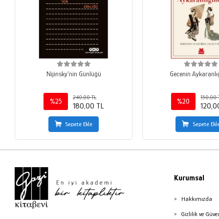
Nijinsky’nin Günlüğü
Gecenin Aykaranlı
240,00 TL
150,00 
%25
%20
180,00 TL
120,0
Sepete Ekle
Sepete Ekl
Kurumsal
Hakkımızda
Gizlilik ve Güve