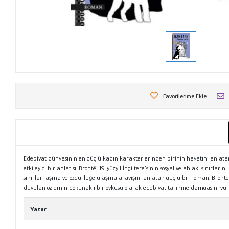
Favorilerime Ekle
Edebiyat dünyasının en güçlü kadın karakterlerinden birinin hayatını anlatan
etkileyici bir anlatısı. Brontë, 19. yüzyıl İngiltere’sinin sosyal ve ahlaki sını
sınırları aşma ve özgürlüğe ulaşma arayışını anlatan güçlü bir roman. Brontë’ni
duyulan özlemin dokunaklı bir öyküsü olarak edebiyat tarihine damgasını vur
Yazar