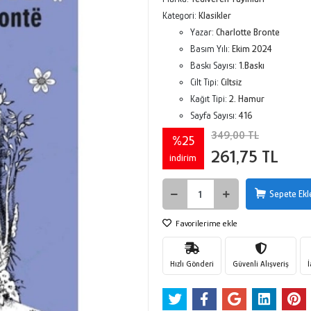
Kategori:
Klasikler
Yazar:
Charlotte Bronte
Basım Yılı:
Ekim 2024
Baskı Sayısı:
1.Baskı
Cilt Tipi:
Ciltsiz
Kağıt Tipi:
2. Hamur
Sayfa Sayısı:
416
349,00 TL
%25
261,75 TL
indirim
Sepete Ekl
Favorilerime ekle
Hızlı Gönderi
Güvenli Alışveriş