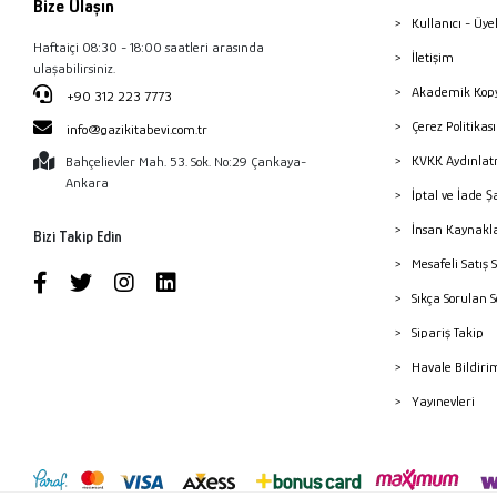
Bize Ulaşın
Kullanıcı - Üye
Haftaiçi 08:30 - 18:00 saatleri arasında
İletişim
ulaşabilirsiniz.
Akademik Kopy
+90 312 223 7773
Çerez Politika
info@gazikitabevi.com.tr
KVKK Aydınlat
Bahçelievler Mah. 53. Sok. No:29 Çankaya-
Ankara
İptal ve İade Ş
İnsan Kaynakl
Bizi Takip Edin
Mesafeli Satış 
Sıkça Sorulan 
Sipariş Takip
Havale Bildiri
Yayınevleri