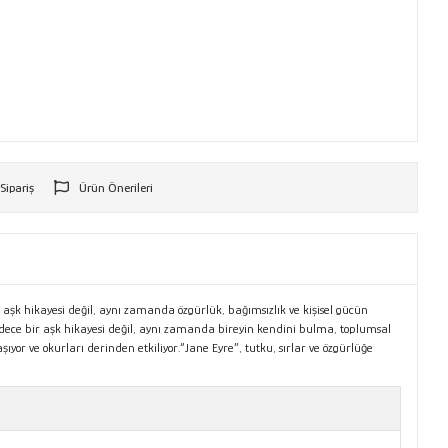
 Sipariş
Ürün Önerileri
r
aşk hikayesi değil, aynı zamanda özgürlük, bağımsızlık ve kişisel gücün
e”, sadece bir aşk hikayesi değil, aynı zamanda bireyin kendini bulma, toplumsal
yor ve okurları derinden etkiliyor.“Jane Eyre”, tutku, sırlar ve özgürlüğe