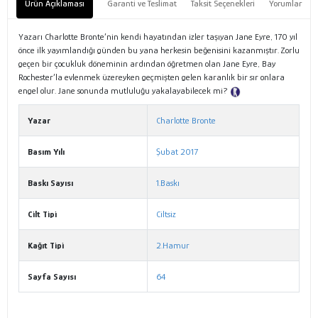
Ürün Açıklaması
Garanti ve Teslimat
Taksit Seçenekleri
Yorumlar
Yazarı Charlotte Bronte’nin kendi hayatından izler taşıyan Jane Eyre, 170 yıl
önce ilk yayımlandığı günden bu yana herkesin beğenisini kazanmıştır. Zorlu
geçen bir çocukluk döneminin ardından öğretmen olan Jane Eyre, Bay
Rochester’la evlenmek üzereyken geçmişten gelen karanlık bir sır onlara
engel olur. Jane sonunda mutluluğu yakalayabilecek mi?
Tanıtım Metni
Yazar
Charlotte Bronte
Basım Yılı
Şubat 2017
Baskı Sayısı
1.Baskı
Cilt Tipi
Ciltsiz
Kağıt Tipi
2.Hamur
Sayfa Sayısı
64