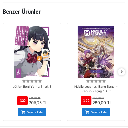
Benzer Ürünler
Lütfen Beni Yalnız Bırak 3
Mobile Legends: Bang Bang –
Kanun Kaçağı 1. Cilt
275,00 TL
350,00 TL
%25
%20
206,25 TL
280,00 TL
Sepete Ekle
Sepete Ekle