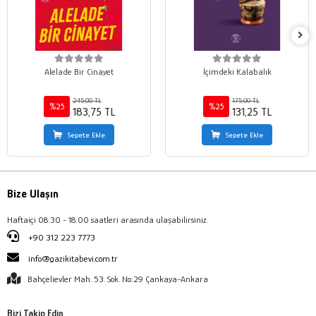
Alelade Bir Cinayet
İçimdeki Kalabalık
245,00 TL
175,00 TL
%25
%25
183,75 TL
131,25 TL
Sepete Ekle
Sepete Ekle
Bize Ulaşın
Haftaiçi 08:30 - 18:00 saatleri arasında ulaşabilirsiniz.
+90 312 223 7773
info@gazikitabevi.com.tr
Bahçelievler Mah. 53. Sok. No:29 Çankaya-Ankara
Bizi Takip Edin