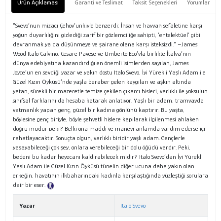
Ürün Açıklaması
Garanti ve Teslimat
Taksit Seçenekleri
Yorumlar
“Svevo’nun mizacı Çehov’unkiyle benzerdi: İnsan ve hayvan sefaletine karşı
yoğun duyarlılığını gizlediği zarif bir gözlemciliğe sahipti, ‘entelektüel’ gibi
davranmak ya da düşünmeye ve şairane olana karşı isteksizdi.” –James
Wood Italo Calvino, Cesare Pavese ve Umberto Eco’yla birlikte İtalya’nın
dünya edebiyatına kazandırdığı en önemli isimlerden sayılan, James
Joyce’un en sevdiği yazar ve yakın dostu Italo Svevo, İyi Yürekli Yaşlı Adam ile
Güzel Kızın Öyküsü’nde yaşla beraber gelen kaygıları ve aşkın altında
yatan, sürekli bir mazeretle temize çekilen çıkarcı hisleri, varlıklı ile yoksulun
sınıfsal farklarını da hesaba katarak anlatıyor. Yaşlı bir adam, tramvayda
vatmanlık yapan genç, güzel bir kadına gönlünü kaptırır. Bu yaşta,
böylesine genç biriyle, böyle şehvetli hislere kapılarak ilgilenmesi ahlaken
doğru mudur peki? Belki ona maddi ve manevi anlamda yardım ederse içi
rahatlayacaktır. Sonuçta olgun, varlıklı biridir yaşlı adam. Gençlerle
yaşayabileceği çok şey, onlara verebileceği bir dolu öğüdü vardır. Peki,
bedeni bu kadar heyecanı kaldırabilecek midir? Italo Svevo’dan İyi Yürekli
Yaşlı Adam ile Güzel Kızın Öyküsü tünelin diğer ucuna daha yakın olan
erkeğin, hayatının ilkbaharındaki kadınla karşılaştığında yüzleştiği sorulara
dair bir eser.
Tanıtım Metni
Yazar
Italo Svevo