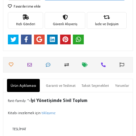
Favorilerime ekle
Hızlı Gönderi
Güvenli Alışveriş
İade ve Değişim
Ürün Açıklaması
Garanti ve Teslimat
Taksit Seçenekleri
Yorumlar
İyi Yönetişimde Sivil Toplum
font-family: ">
Kitabı incelemek için
tıklayınız
TESLİMAT