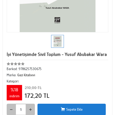
İyi Yönetişimde Sivil Toplum - Yusuf Abubakar Wara
Barkod:
9786257530675
Marka:
Gazi Kitabevi
Kategori:
210,00 TL
%18
172,20 TL
indirim
Sepete Ekle