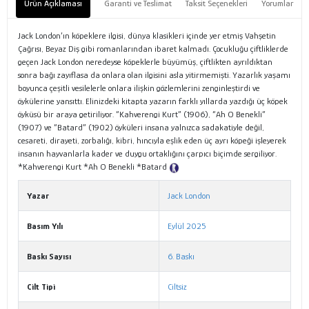
Ürün Açıklaması
Garanti ve Teslimat
Taksit Seçenekleri
Yorumlar
Jack London’ın köpeklere ilgisi, dünya klasikleri içinde yer etmiş Vahşetin
Çağrısı, Beyaz Diş gibi romanlarından ibaret kalmadı. Çocukluğu çiftliklerde
geçen Jack London neredeyse köpeklerle büyümüş, çiftlikten ayrıldıktan
sonra bağı zayıflasa da onlara olan ilgisini asla yitirmemişti. Yazarlık yaşamı
boyunca çeşitli vesilelerle onlara ilişkin gözlemlerini zenginleştirdi ve
öykülerine yansıttı. Elinizdeki kitapta yazarın farklı yıllarda yazdığı üç köpek
öyküsü bir araya getiriliyor. “Kahverengi Kurt” (1906), “Ah O Benekli”
(1907) ve “Batard” (1902) öyküleri insana yalnızca sadakatiyle değil,
cesareti, dirayeti, zorbalığı, kibri, hıncıyla eşlik eden üç ayrı köpeği işleyerek
insanın hayvanlarla kader ve duygu ortaklığını çarpıcı biçimde sergiliyor.
*Kahverengi Kurt *Ah O Benekli *Batard
Tanıtım Metni
Yazar
Jack London
Basım Yılı
Eylül 2025
Baskı Sayısı
6. Baskı
Cilt Tipi
Ciltsiz