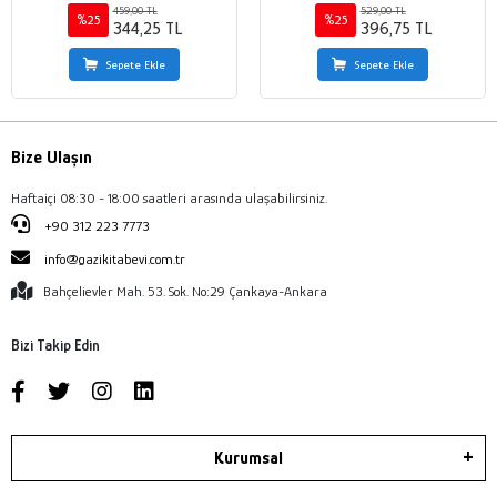
459,00 TL
529,00 TL
%25
%25
344,25 TL
396,75 TL
Sepete Ekle
Sepete Ekle
Bize Ulaşın
Haftaiçi 08:30 - 18:00 saatleri arasında ulaşabilirsiniz.
+90 312 223 7773
info@gazikitabevi.com.tr
Bahçelievler Mah. 53. Sok. No:29 Çankaya-Ankara
Bizi Takip Edin
Kurumsal