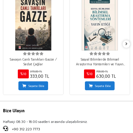
Savaşın Canlı Tanıkları Gazze /
Sosyal Bilimlerde Bilimsel
Sedat Çağlar
Araştırma Yöntemleri ve Yayın
Etiği / Mehmet Marangoz
370,00 TL
700,00 TL
%10
%10
333,00 TL
630,00 TL
Sepete Ekle
Sepete Ekle
Bize Ulaşın
Haftaiçi 08:30 - 18:00 saatleri arasında ulaşabilirsiniz.
+90 312 223 7773