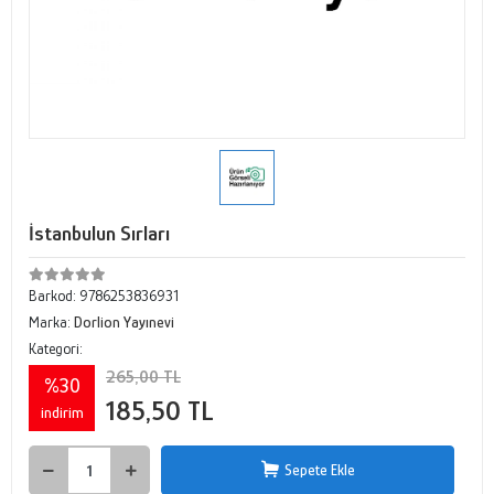
İstanbulun Sırları
Barkod:
9786253836931
Marka:
Dorlion Yayınevi
Kategori:
265,00 TL
%30
185,50 TL
indirim
Sepete Ekle