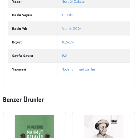
Yazar
Nurgül Özkeser
Baskı Sayısı
1. Baskı
Baskı Yılı
Aralık, 2024
Boyut
16,5x24
Sayfa Sayısı
182
Yayınevi
Nobel Bilimsel Eserler
Benzer Ürünler