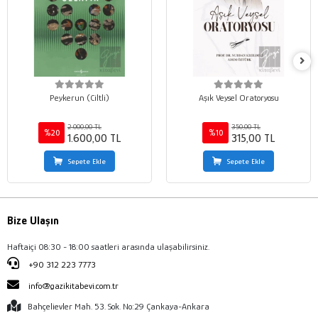
Peykerun (Ciltli)
Aşık Veysel Oratoryosu
2.000,00 TL
350,00 TL
%20
%10
1.600,00 TL
315,00 TL
Sepete Ekle
Sepete Ekle
Bize Ulaşın
Haftaiçi 08:30 - 18:00 saatleri arasında ulaşabilirsiniz.
+90 312 223 7773
info@gazikitabevi.com.tr
Bahçelievler Mah. 53. Sok. No:29 Çankaya-Ankara