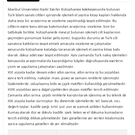
İstanbul Üniversitesi Nadir Eserler Kütüphanesi koleksiyonunda bulunan
Türk İslâm sanatı ciltleri içerisinde işlemeli el yazma kitap kapları hakkında
daha önce bir araştırma ve inceleme yapılmadığı tespit edilmiştir. Bu
ciltlerin esere konu olması bakımından araştırma, inceleme, bire bir
tatbikiyle birlikte, kütüphanede mevcut bulunan işlemeli cilt kaplarının
geçmişten günümüze kadar geliş süreci, bugünkü durumu ve Türk cilt
sanatına katkılarını tespit etmek amacıyla inceleme ve çalışmalar
sonucunda kütüphane kataloğu taranarak işlemeli el yazma kitap kabı
olarak, dokuz adet eser tespit edilmiştir. Aynı zamanda Türk nakış işlemeleri
konusunda araştırmalarda kazandığımız bilgiler doğrultusunda eserlerin
çizim ve uygulama çalışmaları yapılmıştır.
XVI. yüzyıla kadar devam eden altın sarma, altın sırma işi bu yüzyıldan
sonra terk edilmiş; nakışlar mavi, güvez ve samani renklerle işlenmiştir.
Süslemelerde, üsluplaşmış bitki ve çiçek motifleri kullanıldığı görülmektedir.
XVIII. yüzyıldan sonra doğal çiçeklerden oluşan motifler tercih edilmiştir.
Zamanla altın sırma, çeşitli renklerle karıştırılarak işlenmiş ve bu teknik de
XIX. yüzyıla kadar sürmüştür. Bu dönemde işlemelerde; tel, boncuk, inci,
değerli taşlar, kadife ipeği, tırtıl, pul, yün ve pamuk iplikleri kullanılmıştır.
Kumaş olarak düz ve dokulu kadife, ipek, keten ve el dokuma kumaşların
tercih edildiği dikkat çekmektedir. Eser görsellerine yer verilen kitabımızda
ayrıca uygulama görselleri de yer almaktadır.