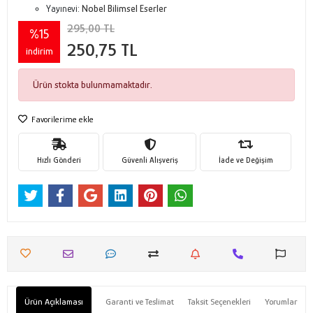
Yayınevi:
Nobel Bilimsel Eserler
295,00 TL
%15
250,75 TL
indirim
Ürün stokta bulunmamaktadır.
Favorilerime ekle
Hızlı Gönderi
Güvenli Alışveriş
İade ve Değişim
Ürün Açıklaması
Garanti ve Teslimat
Taksit Seçenekleri
Yorumlar