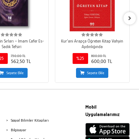
in Sırları – İmam Cafer Es-
Kur'ani Arapça Öğreten Kitap Vahyin
Sadık Tefsiri
Aydınlığında
750,00 TL
800,00 TL
25
%25
562,50 TL
600,00 TL
Sepete Ekle
Sepete Ekle
Mobil
Uygulamalarımız
Sosyal Bilimler Kitapları
Bilgisayar