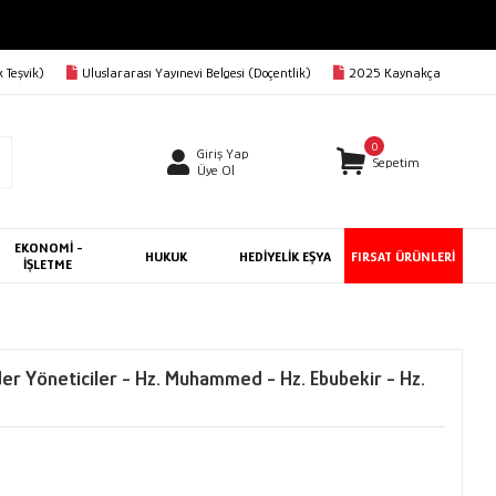
 Teşvik)
Uluslararası Yayınevi Belgesi (Doçentlik)
2025 Kaynakça
0
Giriş Yap
Sepetim
Üye Ol
EKONOMİ -
HUKUK
HEDİYELİK EŞYA
FIRSAT ÜRÜNLERİ
İŞLETME
der Yöneticiler - Hz. Muhammed - Hz. Ebubekir - Hz.