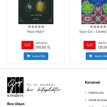
Nazar Nedir?
Sözün Özü - Zübdetü
200,00 TL
150,00 
%25
%20
150,00 TL
120,0
Sepete Ekle
Sepete Ekl
Kurumsal
Hakkımızda
Gizlilik ve Güve
Bize Ulaşın