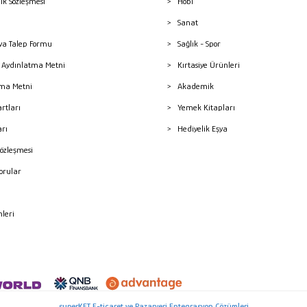
lik Sözleşmesi
Hobi
Sanat
a Talep Formu
Sağlık - Spor
sı Aydınlatma Metni
Kırtasiye Ürünleri
ma Metni
Akademik
artları
Yemek Kitapları
arı
Hediyelik Eşya
Sözleşmesi
Sorular
mleri
superKET E-ticaret ve Pazaryeri Entegrasyon Çözümleri