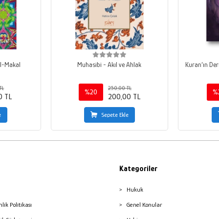
'l-Makal
Muhasibi - Akıl ve Ahlak
Kuran’ın Der
TL
250,00 TL
%20
%
0 TL
200,00 TL
e
Sepete Ekle
Kategoriler
Hukuk
nlik Politikası
Genel Konular