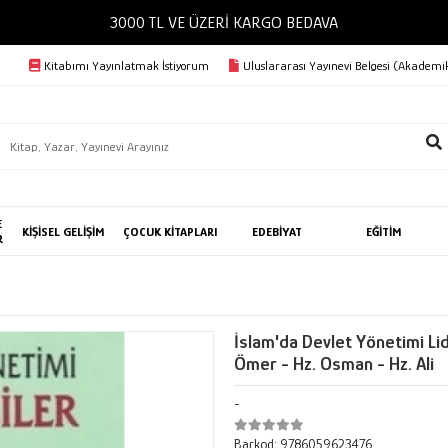
3000 TL VE ÜZERİ KARGO BEDAVA
Kitabımı Yayınlatmak İstiyorum
Uluslararası Yayınevi Belgesi (Akademik
E
KİŞİSEL GELİŞİM
ÇOCUK KİTAPLARI
EDEBİYAT
EĞİTİM
R
İslam'da Devlet Yönetimi Li
Ömer - Hz. Osman - Hz. Ali
-
Barkod:
9786059623476