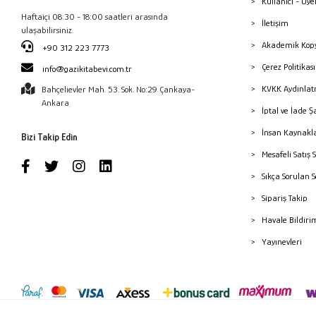
Kullanıcı - Üye
Haftaiçi 08:30 - 18:00 saatleri arasında
İletişim
ulaşabilirsiniz.
Akademik Kopy
+90 312 223 7773
Çerez Politika
info@gazikitabevi.com.tr
KVKK Aydınlat
Bahçelievler Mah. 53. Sok. No:29 Çankaya-
Ankara
İptal ve İade Ş
İnsan Kaynakl
Bizi Takip Edin
Mesafeli Satış 
Sıkça Sorulan 
Sipariş Takip
Havale Bildiri
Yayınevleri