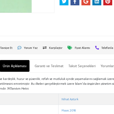
Tavsiye Et
Yorum Yaz
Karşılaştır
Fiyat Alarmı
Telefonla
Ürün Açıklaması
Garanti ve Teslimat
Taksit Seçenekleri
Yorumla
ve kardeşlik, huzur ve güvenlik, refah ve mutluluk içinde yaşamalarını sağlamak üzere
yönetilmesini emretmiştir. Bu ilkeleri gerçekleştirmek üzere İslam'da öngörülen yönetim 
mdir. ￼Tanıtım Metni
Nihat Aytürk
Mayıs 2018