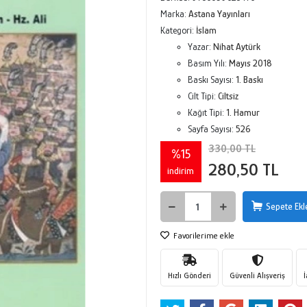
Marka:
Astana Yayınları
Kategori:
İslam
Yazar:
Nihat Aytürk
Basım Yılı:
Mayıs 2018
Baskı Sayısı:
1. Baskı
Cilt Tipi:
Ciltsiz
Kağıt Tipi:
1. Hamur
Sayfa Sayısı:
526
330,00 TL
%15
280,50 TL
indirim
Sepete Ekl
Favorilerime ekle
Hızlı Gönderi
Güvenli Alışveriş