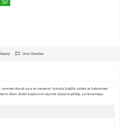
 Sipariş
Ürün Önerileri
r
; evrensel olarak şura ve meşveret, hukuka bağlılık adalet ve hakkaniyet
sistemi ilkece devlet başkanının seçimle işbaşına geldiği; parlementoya,