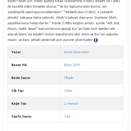
kişiler! Allah için, hakkı ayakta tutan (kavvâmîne li'llahi) adalet (bi'l-kıst)
ile tanıklık eden kimseler olunuz.""Ve bir topluma olan kininiz, sizi
adaletsizlik yapmaya sürüklemesin." "Adaletli olun (i'dilû), o (adaletli
olmak), takvaya daha yakındır. Allah'a takvalı davranın. Şüphesiz Allah,
yaptıklarınıza haberdardır." Maide 5/8Bu kitabın amacı, içinde "Adl, Kıst,
Mizan, Hakk, Vesat" kavramlarının geçtiği Kur'an'daki tüm ayetleri ele
alarak İslam'da Adalet'i bütün boyutlarıyla akıl, bilim ve Kur'an ışığında
insani, vicdani, ahlaki yönleriyle gün yüzüne çıkarmaktır.
Tanıtım Metni
Yazar
Sedat Şenermen
Basım Yılı
Ekim 2015
Baskı Sayısı
1.Baskı
Cilt Tipi
Ciltsiz
Kağıt Tipi
2. Hamur
Sayfa Sayısı
336