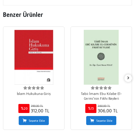
Benzer Ürünler
İslam Hukukuna Giriş
Tabii İmam Ebu Kılabe El-
Cermi'nin Fıkhi Reyleri
390,00 TL
360,00 TL
%20
%15
312,00 TL
306,00 TL
Sepete Ekle
Sepete Ekle