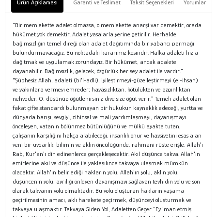
Ürün Açıklaması
Garanti ve Teslimat
Taksit Seçenekleri
Yorumlar
"Bir memlekette adalet olmazsa, o memlekette anarşi var demektir, orada
hükümet yok demektir. Adalet yasalarla yerine getirilir. Herhalde
bağımsızlığın temel direği olan adalet dağıtımında bir yabancı parmağı
bulundurmayacağız. Bu noktadaki kararımız kesindir. Halka adaleti hızla
dağıtmak ve uygulamak zorundayız. Bir hükümet, ancak adalete
dayanabilir. Bağımsızlık, gelecek, özgürlük her şey adalet ile vardır."
"Şüphesiz Allah, adaleti (bi'l-adli), iyileştirmeyi-güzelleştirmeyi (el-ihsan)
ve yakınlara vermeyi emreder; hayâsızlıktan, kötülükten ve azgınlıktan
nehyeder. O, düşünüp öğütlenirsiniz diye size öğüt verir." Temeli adalet olan
fakat çifte standardı bulunmayan bir hukukun kaynaklık edeceği, yurtta ve
dünyada barışı, sevgiyi, zihinsel ve mali yardımlaşmayı, dayanışmayı
önceleyen, vatanın bölünmez bütünlüğünü ve mülkü ayakta tutan,
çalışanın karşılığını hakça alabileceği, insanlık onur ve haysiyetini esas alan
yeni bir uygarlık, bilimin ve aklın öncülüğünde, rahmani rüşte erişle, Allah'ı
Rab, Kur'an'ı din edinenlerce gerçekleşecektir. Akıl düşünce takva. Allah'ın
emirlerine akıl ve düşünce ile yaklaşılınca takvaya ulaşmak mümkün
olacaktır. Allah'ın belirlediği hakların yolu, Allah'ın yolu, aklın yolu,
düşüncenin yolu, ayrılığı önleyen dayanışmayı sağlayan tevhidin yolu ve son
olarak takvanın yolu olmaktadır. Bu yolu oluşturan hakların yaşama
geçirilmesinin amacı, aklı harekete geçirmek, düşünceyi oluşturmak ve
takvaya ulaşmaktır. Takvaya Giden Yol, Adaletten Geçer "Ey iman etmiş