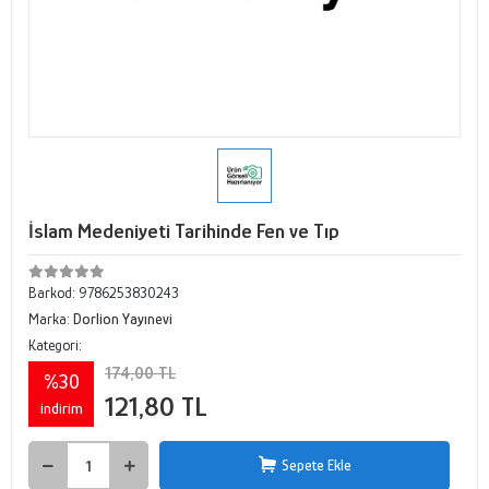
İslam Medeniyeti Tarihinde Fen ve Tıp
Barkod:
9786253830243
Marka:
Dorlion Yayınevi
Kategori:
174,00 TL
%30
121,80 TL
indirim
Sepete Ekle