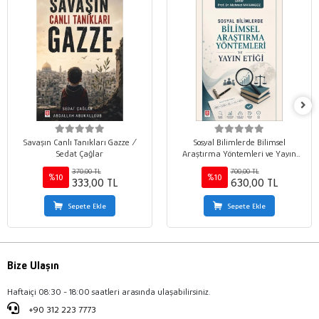
Savaşın Canlı Tanıkları Gazze /
Sosyal Bilimlerde Bilimsel
Sedat Çağlar
Araştırma Yöntemleri ve Yayın
Etiği / Mehmet Marangoz
370,00 TL
700,00 TL
%10
%10
333,00 TL
630,00 TL
Sepete Ekle
Sepete Ekle
Bize Ulaşın
Haftaiçi 08:30 - 18:00 saatleri arasında ulaşabilirsiniz.
+90 312 223 7773